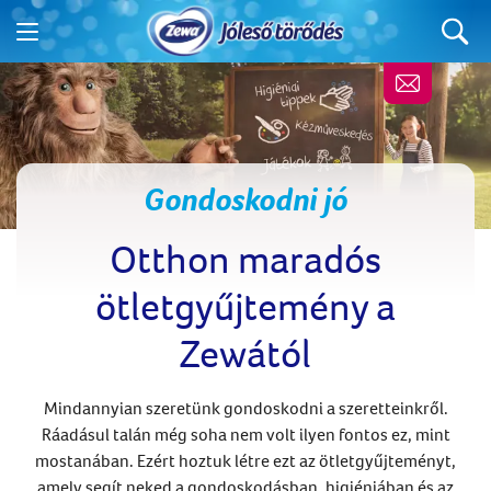
Gondoskodni jó
Otthon maradós
ötletgyűjtemény a
Zewától
Mindannyian szeretünk gondoskodni a szeretteinkről.
Ráadásul talán még soha nem volt ilyen fontos ez, mint
mostanában. Ezért hoztuk létre ezt az ötletgyűjteményt,
amely segít neked a gondoskodásban, higiéniában és az