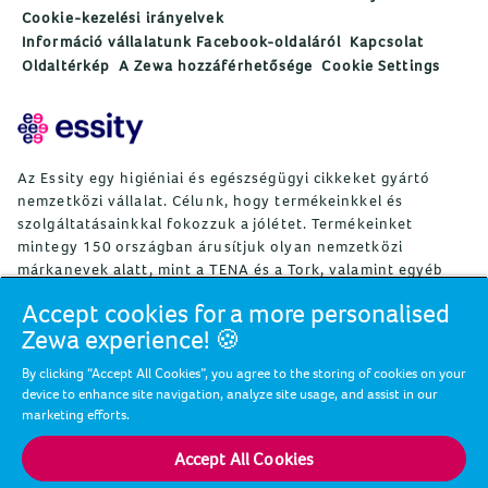
Cookie-kezelési irányelvek
Információ vállalatunk Facebook-oldaláról
Kapcsolat
Oldaltérkép
A Zewa hozzáférhetősége
Cookie Settings
Az Essity egy higiéniai és egészségügyi cikkeket gyártó
nemzetközi vállalat. Célunk, hogy termékeinkkel és
szolgáltatásainkkal fokozzuk a jólétet. Termékeinket
mintegy 150 országban árusítjuk olyan nemzetközi
márkanevek alatt, mint a TENA és a Tork, valamint egyéb
erős márkák, például Actimove, Cutimed, JOBST, Knix,
Accept cookies for a more personalised
Leukoplast, Libero, Libresse, Lotus, Modibodi, Nosotras,
Zewa experience! 🍪
Saba, Tempo, TOM Organic és Zewa. Az Essity mintegy
36 000 alkalmazottat foglalkoztat. A nettó árbevétel 2024-
By clicking “Accept All Cookies”, you agree to the storing of cookies on your
ben mintegy 146 mrdSEK (13 mrdEUR) volt. A vállalat
device to enhance site navigation, analyze site usage, and assist in our
székhelye a svédországi Stockholm, az Essity részvényeit
marketing efforts.
pedig a Nasdaq Stockholm jegyzi. Az Essity a jólétért,
valamint az egészséges, környezettudatos és
Accept All Cookies
újrafelhasználó társadalomért küzd. További