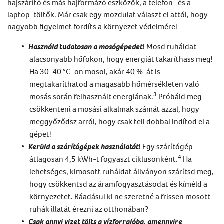
hajszárító és más hajformázó eszközök, a telefon- és a
laptop-töltők. Már csak egy mozdulat választ el attól, hogy
nagyobb figyelmet fordíts a környezet védelmére!
Használd tudatosan a mosógépedet
! Mosd ruháidat
alacsonyabb hőfokon, hogy energiát takaríthass meg!
Ha 30-40 °C-on mosol, akár 40 %-át is
megtakaríthatod a magasabb hőmérsékleten való
3
mosás során felhasznált energiának.
Próbáld meg
csökkenteni a mosási alkalmak számát azzal, hogy
meggyőződsz arról, hogy csak teli dobbal indítod el a
gépet!
Kerüld a szárítógépek használatát
! Egy szárítógép
4
átlagosan 4,5 kWh-t fogyaszt ciklusonként.
Ha
lehetséges, kimosott ruháidat állványon szárítsd meg,
hogy csökkentsd az áramfogyasztásodat és kíméld a
környezetet. Ráadásul ki ne szeretné a frissen mosott
ruhák illatát érezni az otthonában?
Csak annyi vizet tölts a vízforralóba, amennyire