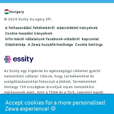
Hungary
© 2026 Essity Hungary Kft.
A felhasználási feltételekről
Adatvédelmi irányelvek
Cookie-kezelési irányelvek
Információ vállalatunk Facebook-oldaláról
Kapcsolat
Oldaltérkép
A Zewa hozzáférhetősége
Cookie Settings
Az Essity egy higiéniai és egészségügyi cikkeket gyártó
nemzetközi vállalat. Célunk, hogy termékeinkkel és
szolgáltatásainkkal fokozzuk a jólétet. Termékeinket
mintegy 150 országban árusítjuk olyan nemzetközi
márkanevek alatt, mint a TENA és a Tork, valamint egyéb
erős márkák, például Actimove, Cutimed, JOBST, Knix,
Accept cookies for a more personalised
Leukoplast, Libero, Libresse, Lotus, Modibodi, Nosotras,
Zewa experience! 🍪
Saba, Tempo, TOM Organic és Zewa. Az Essity mintegy
36 000 alkalmazottat foglalkoztat. A nettó árbevétel 2024-