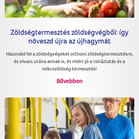
Zöldségtermesztés zöldségvégből: így
növeszd újra az újhagymát
Használd fel a zöldségvégeket otthoni zöldségtermesztésre,
és olvass utána annak is, és miért jó a csíráztatás és a
mikrozöldség termesztés!
Bővebben