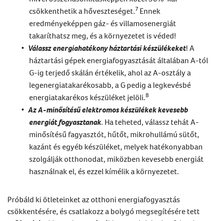
7
csökkenthetik a hőveszteséget.
Ennek
eredményeképpen gáz- és villamosenergiát
takaríthatsz meg, és a környezetet is véded!
Válassz energiahatékony háztartási készülékeket
! A
háztartási gépek energiafogyasztását
általában A-tól
G-ig terjedő skálán értékelik, ahol az A-osztály a
legenergiatakarékosabb, a G pedig a legkevésbé
8
energiatakarékos készüléket jelöli.
Az A-minősítésű elektromos készülékek kevesebb
energiát fogyasztanak
. Ha teheted, válassz tehát A-
minősítésű fagyasztót, hűtőt, mikrohullámú sütőt,
kazánt és egyéb készüléket, melyek hatékonyabban
szolgálják otthonodat, miközben kevesebb energiát
használnak el, és ezzel kímélik a környezetet.
Próbáld ki ötleteinket az otthoni energiafogyasztás
csökkentésére, és csatlakozz a bolygó megsegítésére tett