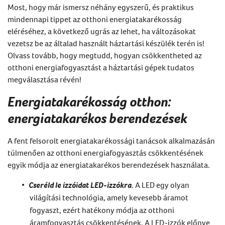
Most, hogy már ismersz néhány egyszerű, és praktikus
mindennapi tippet az otthoni energiatakarékosság
eléréséhez, a következő ugrás az lehet, ha változásokat
vezetsz be az általad használt háztartási készülék terén is!
Olvass tovább, hogy megtudd, hogyan csökkentheted az
otthoni energiafogyasztást a háztartási gépek tudatos
megválasztása révén!
Energiatakarékosság otthon:
energiatakarékos berendezések
A fent felsorolt
energiatakarékossági tanácsok
alkalmazásán
túlmenően az otthoni energiafogyasztás csökkentésének
egyik módja az energiatakarékos berendezések használata.
Cseréld le izzóidat LED-izzókra
. A LED egy olyan
világítási technológia, amely kevesebb áramot
fogyaszt, ezért hatékony módja az otthoni
áramfogyasztás csökkentésének. A LED-izzók előnye