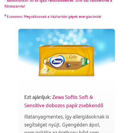
Bankmonitor: Itt az igazi rezsicsökkentés: 30%-kal csökkenthet a
fűtésszámla!
8
Economx: Megváltoznak a háztartási gépek energiacímkéi
Ezt ajánljuk:
Zewa Softis Soft &
Sensitive dobozos papír zsebkendő
Illatanyagmentes, így allergiásoknak is
segítséget nyújt. Gyengéden ápol,
nem irritálja az érzékeny bőrt sem.