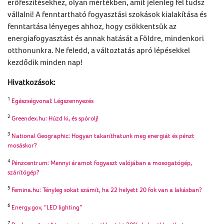
erőfeszítésekhez, olyan mértékben, amit jelenleg fel tudsz
vállalni! A fenntartható fogyasztási szokások kialakítása és
fenntartása lényeges ahhoz, hogy csökkentsük az
energiafogyasztást és annak hatását a Földre, mindenkori
otthonunkra. Ne feledd, a változtatás apró lépésekkel
kezdődik minden nap!
Hivatkozások:
1
Egészségvonal: Légszennyezés
2
Greendex.hu: Húzd ki, és spórolj!
3
National Geographic: Hogyan takaríthatunk meg energiát és pénzt
mosáskor?
4
Pénzcentrum: Mennyi áramot fogyaszt valójában a mosogatógép,
szárítógép?
5
Femina.hu: Tényleg sokat számít, ha 22 helyett 20 fok van a lakásban?
6
Energy.gov, “LED lighting”
7