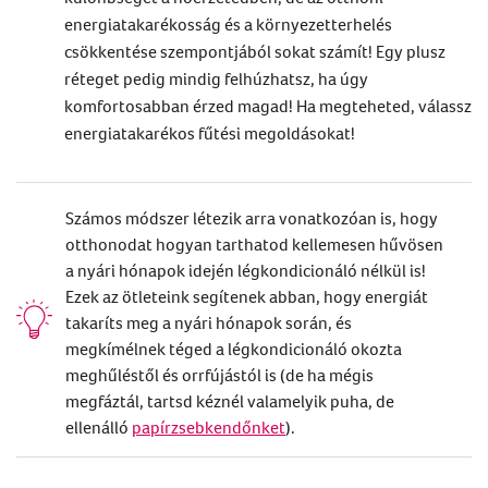
energiatakarékosság és a környezetterhelés
csökkentése szempontjából sokat számít! Egy plusz
réteget pedig mindig felhúzhatsz, ha úgy
komfortosabban érzed magad! Ha megteheted, válassz
energiatakarékos fűtési megoldásokat
!
Számos módszer létezik arra vonatkozóan is, hogy
otthonodat hogyan tarthatod kellemesen hűvösen
a nyári hónapok idején légkondicionáló nélkül is!
Ezek az ötleteink segítenek abban, hogy energiát
takaríts meg a nyári hónapok során, és
megkímélnek téged a légkondicionáló okozta
meghűléstől és orrfújástól is (de ha mégis
megfáztál, tartsd kéznél valamelyik puha, de
ellenálló
papírzsebkendőnket
).