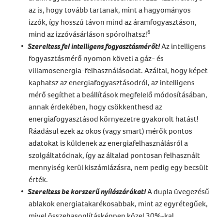
az is, hogy tovább tartanak, mint a hagyományos
izzók, így hosszú távon mind az áramfogyasztáson,
6
mind az izzóvásárláson spórolhatsz!
Szereltess fel intelligens fogyasztásmérőt!
Az intelligens
fogyasztásmérő nyomon követi a gáz- és
villamosenergia-felhasználásodat. Azáltal, hogy képet
kaphatsz az energiafogyasztásodról, az intelligens
mérő segíthet a beállítások megfelelő módosításában,
annak érdekében, hogy csökkenthesd az
energiafogyasztásod környezetre gyakorolt hatást!
Ráadásul ezek az okos (vagy smart) mérők pontos
adatokat is küldenek az energiafelhasználásról a
szolgáltatódnak, így az általad pontosan felhasznált
mennyiség kerül kiszámlázásra, nem pedig egy becsült
érték.
Szereltess be korszerű nyílászárókat!
A dupla üvegezésű
ablakok energiatakarékosabbak, mint az egyrétegűek,
mivel összehasonlításképpen közel 30%-kal