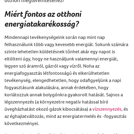
otthon
megteremtéséhez!
Miért fontos az otthoni
energiatakarékosság?
Mindennapi tevékenységeink során nap mint nap
felhasználunk több vagy kevesebb energiát. Sokunk számára
szinte lehetetlen küldetésnek tűnhet akár egy napot is
eltölteni úgy, hogy ne használjunk valamennyi energiát,
legyen szó áramról, gázról vagy vízről. Noha az
energiafogyasztás létfontosságú és elkerülhetetlen
tevékenység, elengedhetetlen, hogy odafigyeljünk a napi
fogyasztásunk alakulására, annak érdekében, hogy
korlátozzuk annak bolygónkra gyakorolt hatását. Sajnos a
légszennyezés (a környezetre negatív hatással bíró
üvegházhatást okozó gázok kibocsátása) a
vízszennyezés
, és
az éghajlatváltozás, mind az energiatermelés és -fogyasztás
következményei.