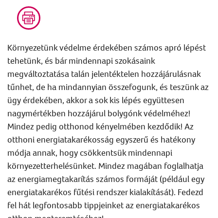
Környezetünk védelme érdekében számos apró lépést
tehetünk, és bár mindennapi szokásaink
megváltoztatása talán jelentéktelen hozzájárulásnak
tűnhet, de ha mindannyian összefogunk, és teszünk az
ügy érdekében, akkor a sok kis lépés együttesen
nagymértékben hozzájárul bolygónk védelméhez!
Mindez pedig otthonod kényelmében kezdődik! Az
otthoni
energiatakarékosság
egyszerű és hatékony
módja annak, hogy csökkentsük mindennapi
környezetterhelésünket. Mindez magában foglalhatja
az
energiamegtakarítás
számos formáját (például egy
energiatakarékos fűtés
i rendszer kialakítását). Fedezd
fel hát legfontosabb tippjeinket az
energiatakarékos