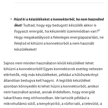
Húzd ki a készülékeket a konnektorból, ha nem használod
őket
! Tudtad, hogy egy bedugott készülék akkor is
2
fogyaszt energiát, ha készenléti üzemmódban van?
Hogy megakadályozd a felesleges energiapazarlást, ne
felejtsd el kihúzni a konnektorból a nem használt
készülékeket!
Sajnos nem minden használaton kívüli készüléket lehet
kihúzni a konnektorból! Egyes konnektorok esetleg nehezen
elérhetők, míg más készülékeket, például a hűtőszekrényt
állandóan bedugva kell hagyni. A legtöbb készüléket
azonban könnyedén ki lehet húzni a konnektorból, amikor
nem használod azokat, annak érdekében, hogy energiát
takaríthass meg otthonodban. Ide tartozik például a
mikrohullámú sütő, a kenyérpirító, a vízforraló, a televízió, a