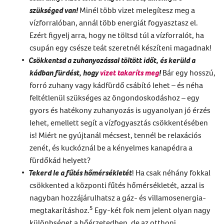
szükséged van!
Minél több vizet melegítesz meg a
vízforralóban, annál több energiát fogyasztasz el.
Ezért figyelj arra, hogy ne töltsd túl a vízforralót, ha
csupán egy csésze teát szeretnél készíteni magadnak!
Csökkentsd a zuhanyozással töltött időt, és kerüld a
kádban fürdést, hogy
vizet takaríts meg
!
Bár egy hosszú,
forró zuhany vagy kádfürdő csábító lehet – és néha
feltétlenül szükséges az öngondoskodáshoz – egy
gyors és hatékony zuhanyozás is ugyanolyan jó érzés
lehet, emellett segít a vízfogyasztás csökkentésében
is! Miért ne gyújtanál mécsest, tennél be relaxációs
zenét, és kuckóznál be a kényelmes kanapédra a
fürdőkád helyett?
Tekerd le a fűtés hőmérsékletét
! Ha csak néhány fokkal
csökkented a központi fűtés hőmérsékletét, azzal is
nagyban hozzájárulhatsz a gáz- és villamosenergia-
5
megtakarításhoz.
Egy-két fok nem jelent olyan nagy
különbséget a hőérzetedben, de az otthoni