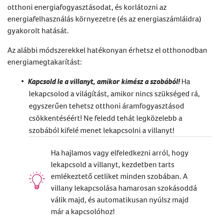
otthoni energiafogyasztásodat, és korlátozni az
energiafelhasználás környezetre (és az energiaszámláidra)
gyakorolt hatását.
Az alábbi módszerekkel hatékonyan érhetsz el otthonodban
energiamegtakarítást
:
Kapcsold le a villanyt, amikor kimész a szobából!
Ha
lekapcsolod a világítást, amikor nincs szükséged rá,
egyszerűen tehetsz otthoni áramfogyasztásod
csökkentéséért! Ne feledd tehát legközelebb a
szobából kifelé menet lekapcsolni a villanyt!
Ha hajlamos vagy elfeledkezni arról, hogy
lekapcsold a villanyt, kezdetben tarts
emlékeztető cetliket minden szobában. A
villany lekapcsolása hamarosan szokásoddá
válik majd, és automatikusan nyúlsz majd
már a kapcsolóhoz!