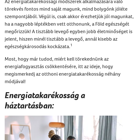
Az
energiatakarékossági
módszerek alkalmazására való
törekvés fontos mind saját magunk, mind bolygónk jóléte
szempontjából. Végül is, csak akkor érezhetjük jól magunkat,
ha a nagyobb léptékben vett otthonunk, a Föld egészségét
megőrizzük! A tisztább levegő egyben jobb életminőséget is
jelent, hiszen minél tisztább a levegő, annál kisebb az
1
egészségkárosodás kockázata.
Most, hogy már tudod, miért kell törekednünk az
energiafogyasztás csökkentésére, itt az ideje, hogy
megismerkedj az otthoni
energiatakarékosság
néhány
módjával!
Energiatakarékosság a
háztartásban: