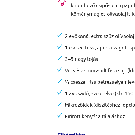
különböző csípős chili papr
köménymag és olívaolaj is k
2 evőkanál extra szűz olívaolaj
1 csésze friss, apróra vágott s
3–5 nagy tojás
⅓ csésze morzsolt feta sajt (kb
¼ csésze friss petrezselyemlev
1 avokádó, szeletelve (kb. 150 
Mikrozöldek (díszítéshez, opcio
Pirított kenyér a tálaláshoz