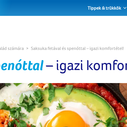
Tippek & trükkök
alád számára
Saksuka fetával és spenóttal – igazi komfortétel!
penóttal
– igazi komfor