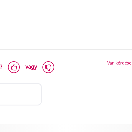
Van kérdése
?
vagy