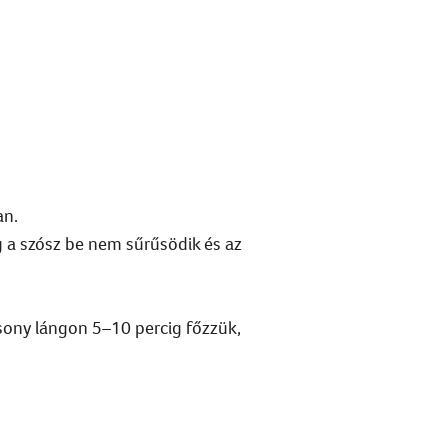
an.
g a szósz be nem sűrűsödik és az
csony lángon 5–10 percig főzzük,