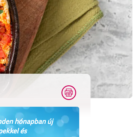
den hónapban új
pekkel és