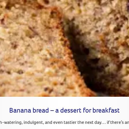
Banana bread – a dessert for breakfast
-watering, indulgent, and even tastier the next day… if there’s any