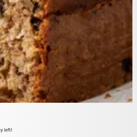
 left!