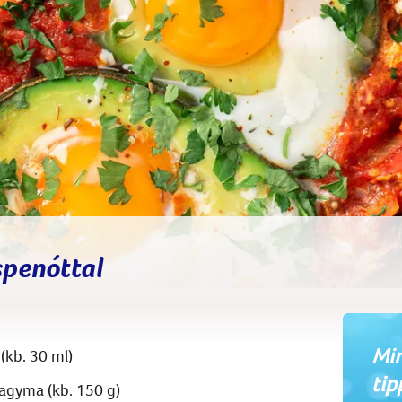
spenóttal
Min
 (kb. 30 ml)
tip
hagyma (kb. 150 g)