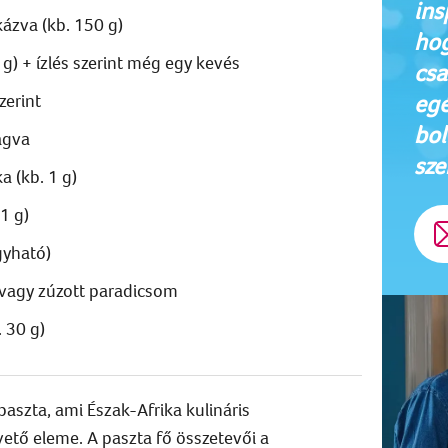
ins
kázva (kb. 150 g)
hog
 g) + ízlés szerint még egy kevés
csa
egé
zerint
bol
ágva
sze
a (kb. 1 g)
1 g)
gyható)
 vagy zúzott paradicsom
 30 g)
paszta, ami Észak-Afrika kulináris
tő eleme. A paszta fő összetevői a