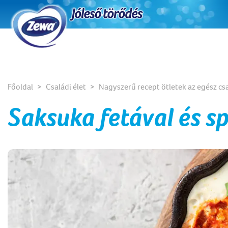
Főoldal
Családi élet
Nagyszerű recept ötletek az egész cs
Saksuka fetával és s