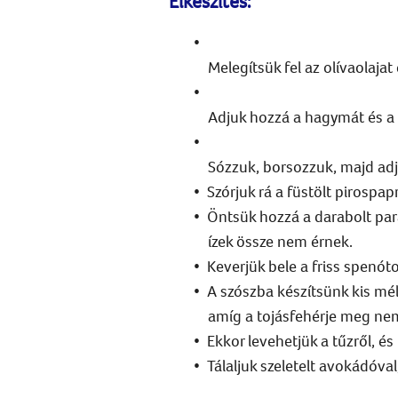
Elkészítés:
Melegítsük fel az olívaolaj
Adjuk hozzá a hagymát és a 
Sózzuk, borsozzuk, majd adj
Szórjuk rá a füstölt pirospa
Öntsük hozzá a darabolt par
ízek össze nem érnek.
Keverjük bele a friss spenót
A szószba készítsünk kis mél
amíg a tojásfehérje meg nem
Ekkor levehetjük a tűzről, és
Tálaljuk szeletelt avokádóval,