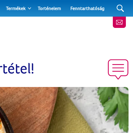
Termékek
Torténelem
Fenntarthatóság
tétel!