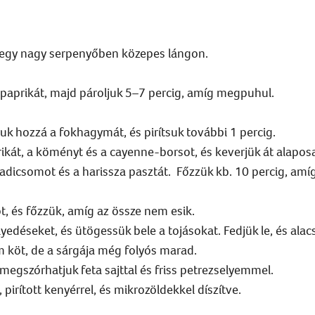
at egy nagy serpenyőben közepes lángon.
paprikát, majd pároljuk 5–7 percig, amíg megpuhul.
uk hozzá a fokhagymát, és pirítsuk további 1 percig.
prikát, a köményt és a cayenne-borsot, és keverjük át alapos
adicsomot és a harissza pasztát. Főzzük kb. 10 percig, amí
ot, és főzzük, amíg az össze nem esik.
yedéseket, és ütögessük bele a tojásokat. Fedjük le, és ala
 köt, de a sárgája még folyós marad.
 megszórhatjuk feta sajttal és friss petrezselyemmel.
 pirított kenyérrel, és mikrozöldekkel díszítve.