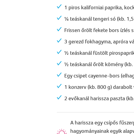
1 piros kaliforniai paprika, koc
¼ teáskanál tengeri só (kb. 1,5
Frissen őrölt fekete bors ízlés s
3 gerezd fokhagyma, apróra v
½ teáskanál füstölt pirospaprik
½ teáskanál őrölt kömény (kb. 
Egy csipet cayenne-bors (elha
1 konzerv (kb. 800 g) darabolt
2 evőkanál harissza paszta (kb.
A harissza egy csípős fűszer
hagyományainak egyik alapve