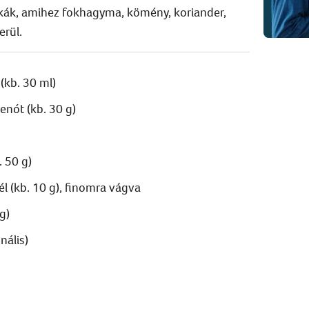
ikák, amihez fokhagyma, kömény, koriander,
erül.
 (kb. 30 ml)
penót (kb. 30 g)
. 50 g)
él (kb. 10 g), finomra vágva
g)
nális)