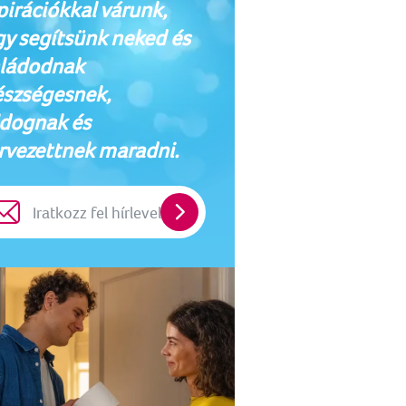
pirációkkal várunk,
y segítsünk neked és
ládodnak
szségesnek,
dognak és
rvezettnek maradni.
Iratkozz
fel
hírlevelünkre!