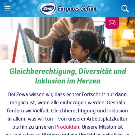
Gleichberechtigung, Diversität und
Inklusion im Herzen
Bei Zewa wissen
wir
, dass echter Fortschritt nur dann
möglich ist, wenn alle einbezogen werden.
Deshalb
fördern w
ir Vielfalt, Gleichberechtigung und Inklusion
in allem, was wir tun
– von unserer Arbeitsplatzkultur
bis hin zu
unseren
Produkten
. Unsere Mission ist
es,
Inklusion zu fördern
und ein
Umfeld zu schaffen, in