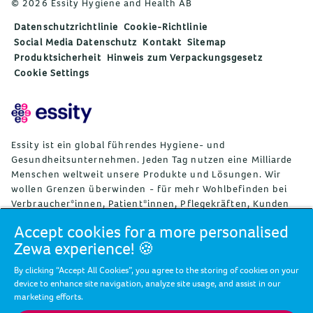
© 2026 Essity Hygiene and Health AB
Datenschutzrichtlinie
Cookie-Richtlinie
Social Media Datenschutz
Kontakt
Sitemap
Produktsicherheit
Hinweis zum Verpackungsgesetz
Cookie Settings
Essity ist ein global führendes Hygiene- und
Gesundheitsunternehmen. Jeden Tag nutzen eine Milliarde
Menschen weltweit unsere Produkte und Lösungen. Wir
wollen Grenzen überwinden - für mehr Wohlbefinden bei
Verbraucher*innen, Patient*innen, Pflegekräften, Kunden
und Gesellschaft. Wir vertreiben unsere Produkte und
Accept cookies for a more personalised
Lösungen in rund 150 Ländern unter vielen starken
Zewa experience! 🍪
Marken, darunter die Weltmarktführer TENA und Tork, aber
auch bekannte Marken wie Actimove, Cutimed, JOBST, Knix,
By clicking “Accept All Cookies”, you agree to the storing of cookies on your
Leukoplast, Libero, Libresse, Lotus, Modibodi, Nosotras,
device to enhance site navigation, analyze site usage, and assist in our
Saba, Tempo, TOM Organic, und Zewa. Essity beschäftigt
marketing efforts.
weltweit rund 36.000 Mitarbeitende. Der Umsatz im Jahr