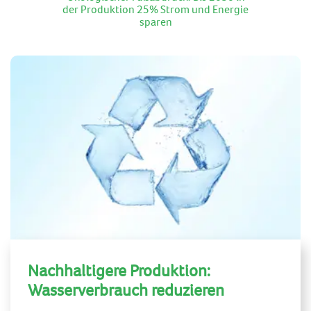
3
6
der Produktion 25% Strom und Energie
4
7
sparen
5
8
6
9
7
8
9
Nachhaltigere Produktion:
Wasserverbrauch reduzieren