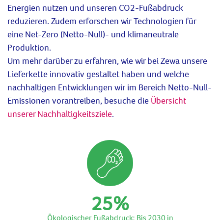
Energien
nutzen und
unseren CO2-Fußabdruck
reduzieren
. Zudem erforschen wir
Technologien für
eine
Net-Zero
(Netto-
Null)-
und
klimaneutrale
Produktion
.
Um mehr darüber zu erfahren, wie wir bei Zewa unsere
Lieferkette innovativ gestaltet
haben
und welche
nachhaltigen Entwicklungen wir
im Bereich
Netto-Null-
0
Emissionen
vorantreiben, besuche
die
Übersicht
unserer Nachhaltigkeitsziele
.
1
2
0
3
1
4
2
5
%
Ökologischer Fußabdruck: Bis 2030 in