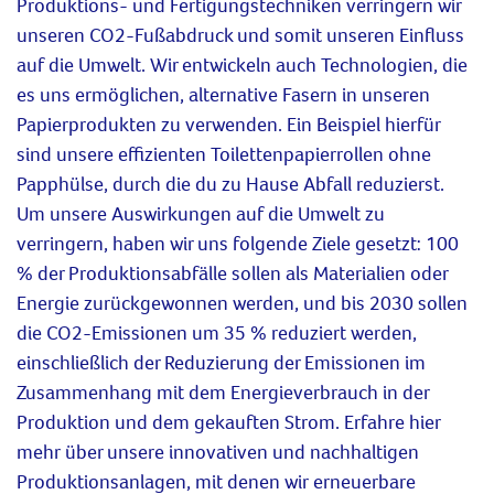
Produktions
- und Fertigungstechniken
verringern
wir
unseren CO2-Fußabdruck und so
mit
unseren Einfluss
auf
die Umwelt. Wir entwickeln auch Technologien, die
es uns ermöglichen,
alternative Fasern
in unseren
Papierprodukten zu verwenden
. Ein Beispiel hierfür
sind
unsere effizienten Toilettenpapierrollen ohne
Papphülse,
durch die
du
zu
H
ause Abfall reduzierst.
Um unsere Auswirkungen auf
die Umwelt
zu
verringern, haben wir uns folgende Ziele gesetzt: 100
% der Produktionsabfälle sollen als Materialien oder
Energie zurückgewonnen werden, und bis 2030 sollen
die CO2-Emissionen um 35 % reduziert werden,
einschließlich der Reduzierung der Emissionen im
Zusammenhang mit dem Energieverbrauch in der
Produktion und dem gekauften Strom.
Erfahre hier
mehr
über unsere innovativen
und
nachhaltigen
Produktion
sanlagen, mit denen wir
erneuerbare