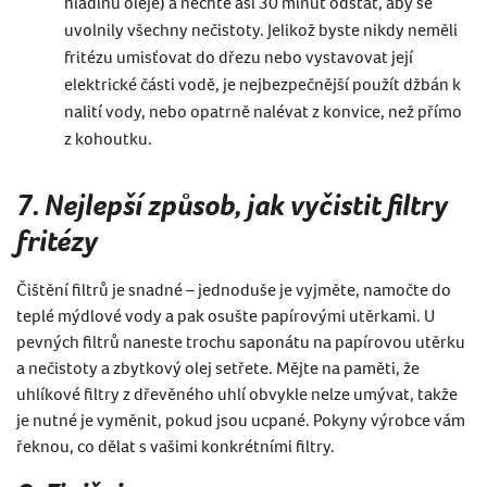
hladinu oleje) a nechte asi 30 minut odstát, aby se
uvolnily všechny nečistoty. Jelikož byste nikdy neměli
fritézu umisťovat do dřezu nebo vystavovat její
elektrické části vodě, je nejbezpečnější použít džbán k
nalití vody, nebo opatrně nalévat z konvice, než přímo
z kohoutku.
7.
Nejlepší způsob, jak vyčistit filtry
fritézy
Čištění filtrů je snadné – jednoduše je vyjměte, namočte do
teplé mýdlové vody a pak osušte papírovými utěrkami. U
pevných filtrů naneste trochu saponátu na papírovou utěrku
a nečistoty a zbytkový olej setřete. Mějte na paměti, že
uhlíkové filtry z dřevěného uhlí obvykle nelze umývat, takže
je nutné je vyměnit, pokud jsou ucpané. Pokyny výrobce vám
řeknou, co dělat s vašimi konkrétními filtry.