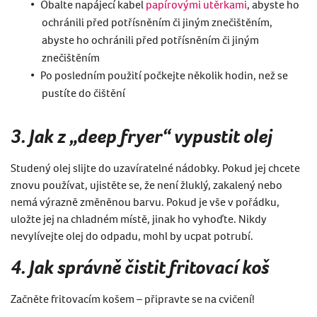
Obalte napájecí kabel
papírovými utěrkami
, abyste ho
ochránili před potřísněním či jiným znečištěním,
abyste ho ochránili před potřísněním či jiným
znečištěním
Po posledním použití počkejte několik hodin, než se
pustíte do čištění
3. Jak z „deep fryer“ vypustit olej
Studený olej slijte do uzavíratelné nádobky. Pokud jej chcete
znovu používat, ujistěte se, že není žluklý, zakalený nebo
nemá výrazně změněnou barvu. Pokud je vše v pořádku,
uložte jej na chladném místě, jinak ho vyhoďte. Nikdy
nevylívejte olej do odpadu, mohl by ucpat potrubí.
4. Jak správně čistit fritovací koš
Začněte fritovacím košem – připravte se na cvičení!