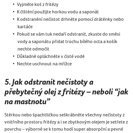
Vyjměte koš z fritézy
K čištění použijte horkou vodu a saponát
K odstranění nečistot drhněte pomocí drátěnky nebo
kartáče
Pokud se vám tuk nedaří odstranit, zkuste do směsi
vody a saponátu přidat trochu bílého octa a košík
nechte odmočit
Důkladně opláchněte v čisté vodě
Nechte uschnout na mřížce
5. Jak odstranit nečistoty a
přebytečný olej z fritézy – neboli “jak
na mastnotu”
Stěrkou nebo špachtličkou seškrábněte všechny nečistoty z
vnitřního prostoru fritézy a i se zbytkovým olejem je setřete z
povrchu – výborně se k tomu hodí super absorpční a pevné