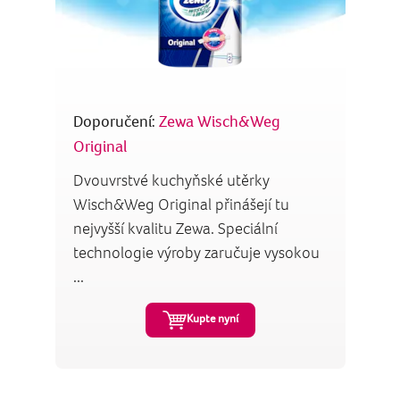
Doporučení:
Zewa Wisch&Weg
Original
Dvouvrstvé kuchyňské utěrky
Wisch&Weg Original přinášejí tu
nejvyšší kvalitu Zewa. Speciální
technologie výroby zaručuje vysokou
...
Kupte nyní