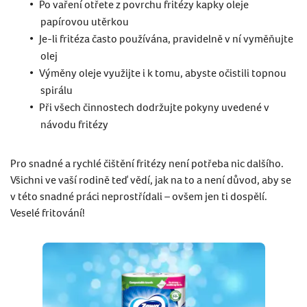
Po vaření otřete z povrchu fritézy kapky oleje
papírovou utěrkou
Je-li fritéza často používána, pravidelně v ní vyměňujte
olej
Výměny oleje využijte i k tomu, abyste očistili topnou
spirálu
Při všech činnostech dodržujte pokyny uvedené v
návodu fritézy
Pro snadné a rychlé čištění fritézy není potřeba nic dalšího.
Všichni ve vaší rodině teď vědí, jak na to a není důvod, aby se
v této snadné práci neprostřídali – ovšem jen ti dospělí.
Veselé fritování!