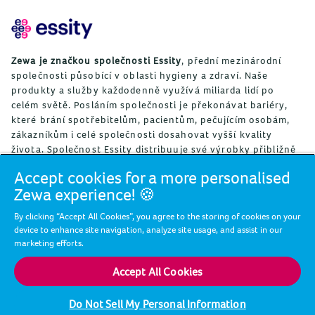
Zewa je značkou společnosti Essity
, přední mezinárodní
společnosti působící v oblasti hygieny a zdraví. Naše
produkty a služby každodenně využívá miliarda lidí po
celém světě. Posláním společnosti je překonávat bariéry,
které brání spotřebitelům, pacientům, pečujícím osobám,
zákazníkům i celé společnosti dosahovat vyšší kvality
života. Společnost Essity distribuuje své výrobky přibližně
ve 150 zemích světa pod globálními značkami TENA a Tork,
Accept cookies for a more personalised
jakož i pod dalšími významnými značkami, mezi něž patří
Zewa experience! 🍪
Actimove, Cutimed, JOBST, Knix, Leukoplast, Libero,
Libresse, Lotus, Modibodi, Nosotras, Saba, Tempo, TOM
By clicking “Accept All Cookies”, you agree to the storing of cookies on your
Organic a Zewa. V roce 2023 společnost dosáhla tržeb ve
device to enhance site navigation, analyze site usage, and assist in our
výši přibližně 147 miliard SEK (13 miliard EUR) a
marketing efforts.
zaměstnávala 36 000 lidí. Sídlo Essity se nachází ve
Stockholmu ve Švédsku a je kótována na burze Nasdaq
Accept All Cookies
Stockholm. Další informace jsou k dispozici na oficiálních
webových stránkách společnosti:
www.essity.com
.
Do Not Sell My Personal Information