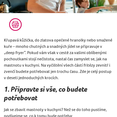
Křupavá kůžička, do zlatova opečené hranolky nebo smažené
kuře – mnoho chutných a snadných jídel se připravuje v
„deep fryer“. Pokud vám však v cestě za vašimi oblíbenými
pochoutkami stojí nečistota, nastal čas zamyslet se, jak na
mastnotu v kuchyni. Na vyčištění všech částí fritézy zevnitř i
zvenčí budete potřebovat jen trochu času. Zde je celý postup
v deseti jednoduchých krocích.
1. Připravte si vše, co budete
potřebovat
Jak se zbavit mastnoty v kuchyni? Než se do toho pustíme,
podívejme se, co k tomu bude potřeba: