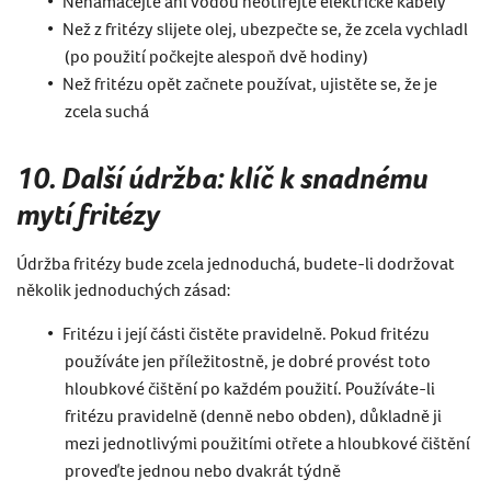
Nenamáčejte ani vodou neotírejte elektrické kabely
Než z fritézy slijete olej, ubezpečte se, že zcela vychladl
(po použití počkejte alespoň dvě hodiny)
Než fritézu opět začnete používat, ujistěte se, že je
zcela suchá
10. Další údržba:
klíč k snadnému
mytí fritézy
Údržba fritézy bude zcela jednoduchá, budete-li dodržovat
několik jednoduchých zásad:
Fritézu i její části čistěte pravidelně. Pokud fritézu
používáte jen příležitostně, je dobré provést toto
hloubkové čištění po každém použití. Používáte-li
fritézu pravidelně (denně nebo obden), důkladně ji
mezi jednotlivými použitími otřete a hloubkové čištění
proveďte jednou nebo dvakrát týdně