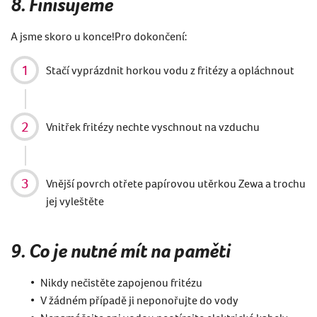
8. Finišujeme
A jsme skoro u konce!Pro dokončení:
Stačí vyprázdnit horkou vodu z fritézy a opláchnout
Vnitřek fritézy nechte vyschnout na vzduchu
Vnější povrch otřete papírovou utěrkou Zewa a trochu
jej vyleštěte
9. Co je nutné mít na paměti
Nikdy nečistěte zapojenou fritézu
V žádném případě ji neponořujte do vody