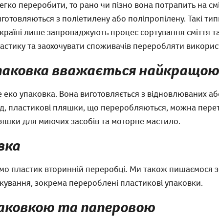
легко переробити, то рано чи пізно вона потрапить на смі
иготовляються з поліетилену або поліпропілену. Такі т
 Україні лише запроваджують процес сортування сміття 
астику та заохочувати споживачів переробляти викорис
паковка вважається найкращою
 еко упаковка. Вона виготовляється з відновлюваних аб
, пластикові пляшки, що переробляються, можна перетво
пляшки для миючих засобів та моторне мастило.
вка
ємо пластик вторинній переробці. Ми також пишаємося
кування, зокрема перероблені пластикові упаковки.
паковкою та паперовою