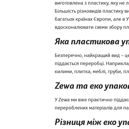
виготовлена з пластику, яку не 
Більшість різновидів пластику в
багатьох країнах Європи, але в
вдосконалювати схеми збору пл
Яка пластикова у
Безперечно, найкращий вид – це
піддається переробці. Наприклад
килими, плитка, меблі, труби, 
Zewa та еко упако
У Zewa ми вже практично підда
перероблених матеріалів для па
Різниця між еко у