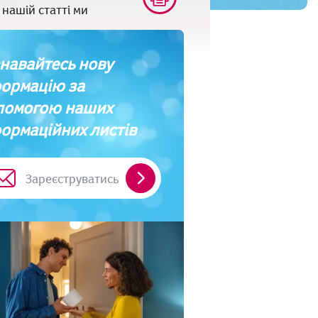
нашій статті ми
навайтесь нову
формацію за
помогою наших
ормаційних листів
Зареєструватись