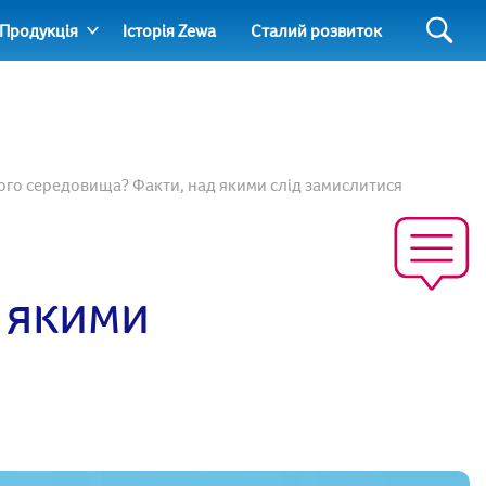
Продукція
Історія Zewa
Сталий розвиток
го середовища? Факти, над якими слід замислитися
 якими