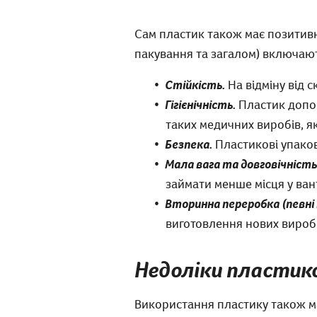
Сам пластик також має позитивн
пакування та загалом) включают
Стійкість.
На відміну від с
Гігієнічність.
Пластик допом
таких медичних виробів, я
Безпека.
Пластикові упаковк
Мала вага та довговічність
займати менше місця у ван
Вторинна переробка (певні
виготовлення нових виробі
Недоліки пластико
Використання пластику також ма