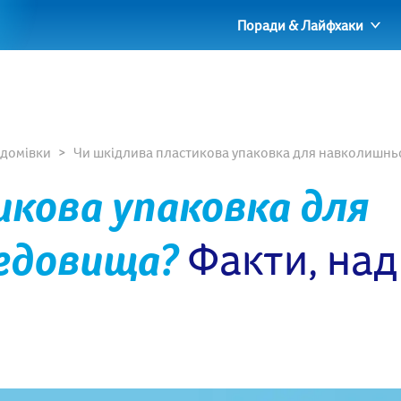
Поради & Лайфхаки
 домівки
Чи шкідлива пластикова упаковка для навколишньо
икова упаковка для
едовища?
Факти, над