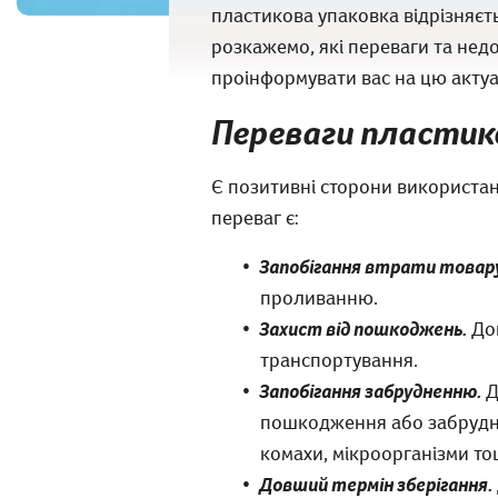
пластикова упаковка відрізняєть
розкажемо, які переваги та нед
проінформувати вас на цю актуа
Переваги пластик
Є позитивні сторони використан
переваг є:
Запобігання втрати товару
проливанню.
Захист від пошкоджень.
Доп
транспортування.
Запобігання забрудненню.
Д
пошкодження або забруднен
комахи, мікроорганізми то
Довший термін зберігання.