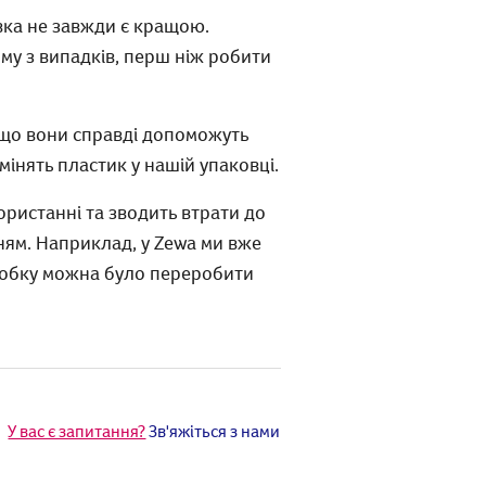
вка не завжди є кращою.
му з випадків, перш ніж робити
 що вони справді допоможуть
мінять пластик у нашій упаковці.
ористанні та зводить втрати до
ням. Наприклад, у Zewa ми вже
робку можна було переробити
У вас є запитання?
Зв'яжіться з нами