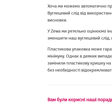
Хоча ми можемо автоматично пр
Вуглецевий слід від використан
висновки.
У Zewa ми ретельно оцінюємо ін
зменшити наш вуглецевий слід, н
Пластикова упаковка може гарант
мінімуму. Однак в деяких випад
замінили пластикову кришку на
без необхідності відокремлюват
Вам були корисні наші порад