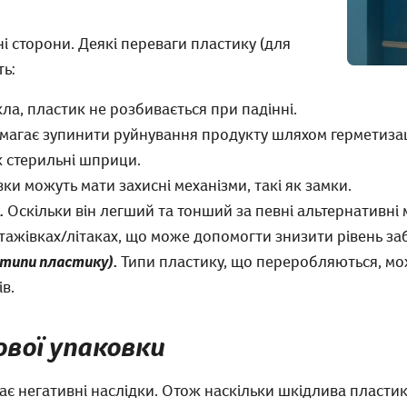
і сторони. Деякі переваги пластику (для
ь:
кла, пластик не розбивається при падінні.
агає зупинити руйнування продукту шляхом герметизаці
к стерильні шприци.
и можуть мати захисні механізми, такі як замки.
.
Оскільки він легший та тонший за певні альтернативні 
тажівках/літаках, що може допомогти знизити рівень з
 типи пластику).
Типи пластику, що переробляються, мо
в.
вої упаковки
є негативні наслідки. Отож наскільки шкідлива пласти