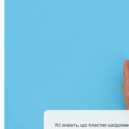
Усі знають, що пластик шкідлив