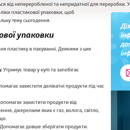
ся від непереробленої та непридатної для переробки. У 
оліки пластикової упаковки, щоб
льну тему сьогодення.
Діз
ової упаковки
ін
до
ня пластику в пакуванні. Деякими з цих
інф
.
Утримує товар у купі та запобігає
омагає захистити делікатні продукти під час
опомагає захистити продукти від
ня, джерелами яких є газ, волога, світло,
що.
Допомагає довше зберігати продукти.