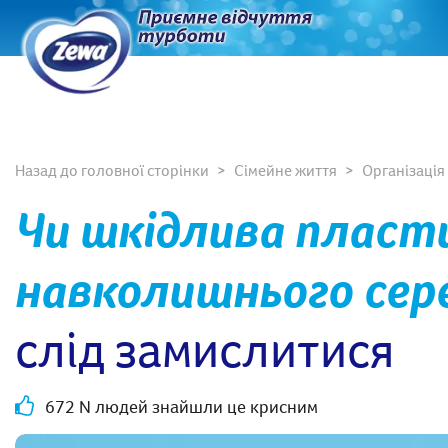
Назад до головної сторінки
Сімейне життя
Організація
Чи шкідлива пласт
навколишнього сер
слід замислитися
672 N людей знайшли це крисним