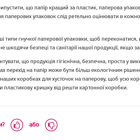
ипустити, що папір кращий за пластик, паперова упако
ня паперових упаковок слід ретельно оцінювати в кожно
ші типи гнучкої паперової упаковки, щоб переконатися,
е шкодячи безпеці та санітарії нашої продукції, якщо за
увати, що продукція гігієнічна, безпечна, проста у вик
ках перехід на папір може бути більш екологічним рішен
 наших коробках для хусточок на паперову, щоб усю ко
и пластикову кришку від решти картонної коробки.
и?
або