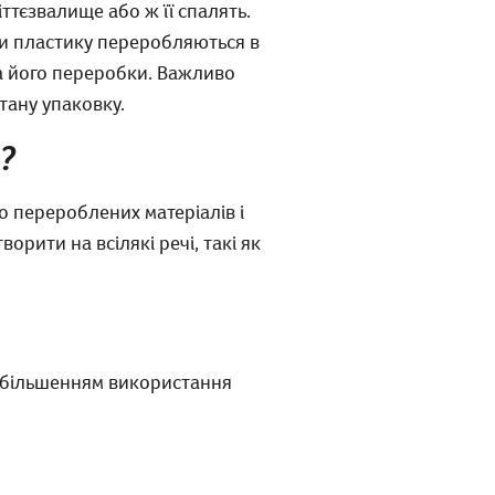
ттєзвалище або ж її спалять.
ипи пластику переробляються в
та його переробки. Важливо
тану упаковку.
?
о перероблених матеріалів і
рити на всілякі речі, такі як
 збільшенням використання