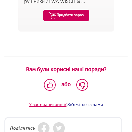
рушники ZEWA WISCH & ...
Придбати зараз
Вам були корисні наші поради?
або
У вас є запитання?
Зв'яжіться з нами
Поділитись