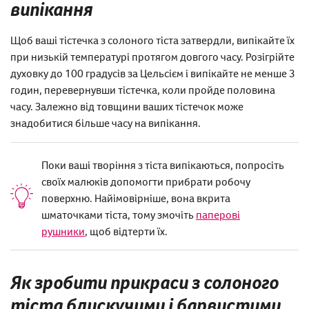
випікання
Щоб ваші тістечка з солоного тіста затвердли, випікайте їх
при низькій температурі протягом довгого часу. Розігрійте
духовку до 100 градусів за Цельсієм і випікайте не менше 3
годин, перевернувши тістечка, коли пройде половина
часу. Залежно від товщини ваших тістечок може
знадобитися більше часу на випікання.
Поки ваші творіння з тіста випікаються, попросіть
своїх малюків допомогти прибрати робочу
поверхню. Найімовірніше, вона вкрита
шматочками тіста, тому змочіть
паперові
рушники
, щоб відтерти їх.
Як зробити прикраси з солоного
тіста блискучими і барвистими