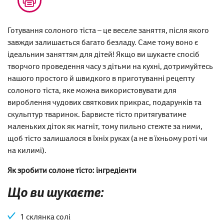
Готування солоного тіста – це веселе заняття, після якого
завжди залишається багато безладу. Саме тому воно є
ідеальним заняттям для дітей! Якщо ви шукаєте спосіб
творчого проведення часу з дітьми на кухні, дотримуйтесь
нашого простого й швидкого в приготуванні рецепту
солоного тіста, яке можна використовувати для
вироблення чудових святкових прикрас, подарунків та
скульптур тваринок. Барвисте тісто притягуватиме
маленьких діток як магніт, тому пильно стежте за ними,
щоб тісто залишалося в їхніх руках (а не в їхньому роті чи
на килимі).
Як зробити солоне тісто: інгредієнти
Що ви шукаєте:
1 склянка солі