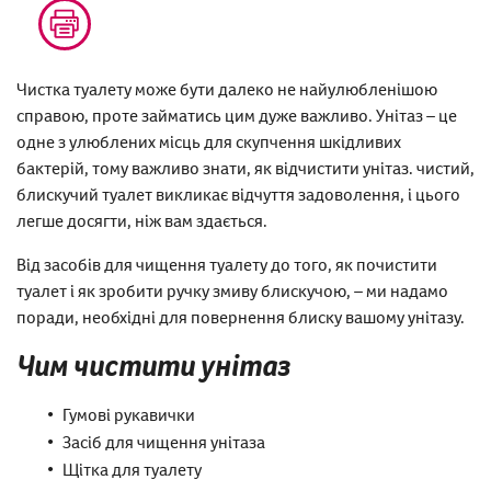
Чистка туалету може бути далеко не найулюбленішою
справою, проте займатись цим дуже важливо. Унітаз – це
одне з улюблених місць для скупчення шкідливих
бактерій, тому важливо знати, як відчистити унітаз. чистий,
блискучий туалет викликає відчуття задоволення, і цього
легше досягти, ніж вам здається.
Від засобів для чищення туалету до того, як почистити
туалет і як зробити ручку змиву блискучою, – ми надамо
поради, необхідні для повернення блиску вашому унітазу.
Чим чистити унітаз
Гумові рукавички
Засіб для чищення унітаза
Щітка для туалету