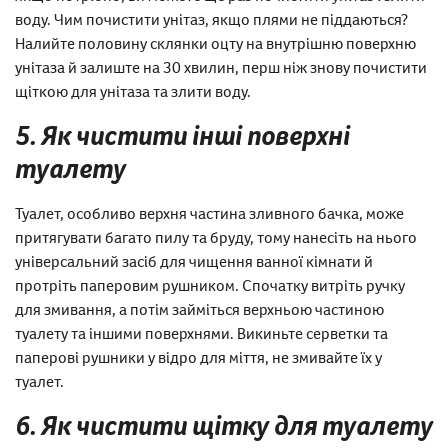
воду. Чим почистити унітаз, якщо плями не піддаються?
Налийте половину склянки оцту на внутрішню поверхню
унітаза й залиште на 30 хвилин, перш ніж знову почистити
щіткою для унітаза та злити воду.
5. Як чистити інші поверхні
туалету
Туалет, особливо верхня частина зливного бачка, може
притягувати багато пилу та бруду, тому нанесіть на нього
універсальний засіб для чищення ванної кімнати й
протріть паперовим рушником. Спочатку витріть ручку
для змивання, а потім займіться верхньою частиною
туалету та іншими поверхнями. Викиньте серветки та
паперові рушники у відро для міття, не змивайте їх у
туалет.
6. Як чистити щітку для туалету