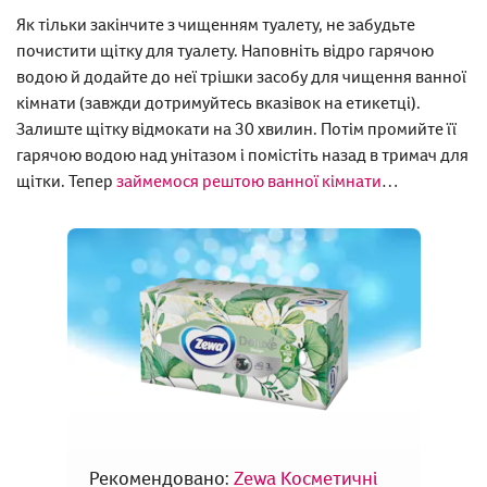
Як тільки закінчите з чищенням туалету, не забудьте
почистити щітку для туалету. Наповніть відро гарячою
водою й додайте до неї трішки засобу для чищення ванної
кімнати (завжди дотримуйтесь вказівок на етикетці).
Залиште щітку відмокати на 30 хвилин. Потім промийте її
гарячою водою над унітазом і помістіть назад в тримач для
щітки. Тепер
займемося рештою ванної кімнати
…
Рекомендовано:
Zewa Косметичні