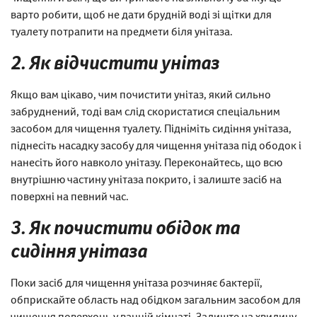
варто робити, щоб не дати брудній воді зі щітки для
туалету потрапити на предмети біля унітаза.
2. Як відчистити унітаз
Якщо вам цікаво, чим почистити унітаз, який сильно
забруднений, тоді вам слід скористатися спеціальним
засобом для чищення туалету. Підніміть сидіння унітаза,
піднесіть насадку засобу для чищення унітаза під ободок і
нанесіть його навколо унітазу. Переконайтесь, що всю
внутрішню частину унітаза покрито, і залиште засіб на
поверхні на певний час.
3. Як почистити обідок та
сидіння унітаза
Поки засіб для чищення унітаза розчиняє бактерії,
обприскайте область над обідком загальним засобом для
чищення поверхонь у ванній кімнаті. Залиште на хвилину-