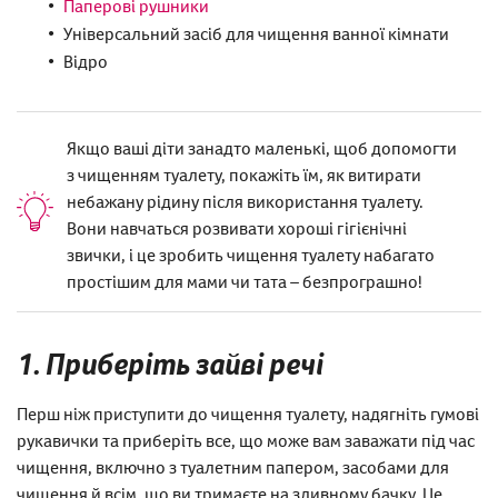
Паперові рушники
Універсальний засіб для чищення ванної кімнати
Відро
Якщо ваші діти занадто маленькі, щоб допомогти
з чищенням туалету, покажіть їм, як витирати
небажану рідину після використання туалету.
Вони навчаться розвивати хороші гігієнічні
звички, і це зробить чищення туалету набагато
простішим для мами чи тата – безпрограшно!
1. Приберіть зайві речі
Перш ніж приступити до чищення туалету, надягніть гумові
рукавички та приберіть все, що може вам заважати під час
чищення, включно з туалетним папером, засобами для
чищення й всім, що ви тримаєте на зливному бачку. Це