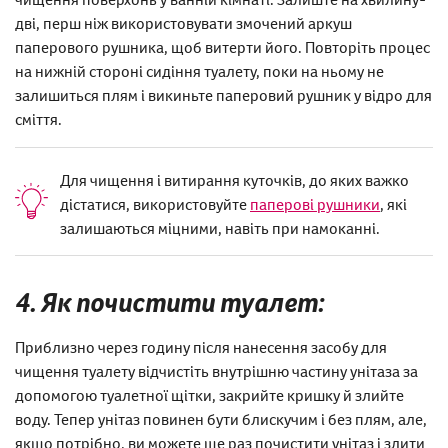
дві, перш ніж використовувати змочений аркуш
паперового рушника, щоб витерти його. Повторіть процес
на нижній стороні сидіння туалету, поки на ньому не
залишиться плям і викиньте паперовий рушник у відро для
сміття.
Для чищення і витирання куточків, до яких важко
дістатися, використовуйте
паперові рушники
, які
залишаються міцними, навіть при намоканні.
4. Як почистити туалет:
Приблизно через годину після нанесення засобу для
чищення туалету відчистіть внутрішню частину унітаза за
допомогою туалетної щітки, закрийте кришку й злийте
воду. Тепер унітаз повинен бути блискучим і без плям, але,
якщо потрібно, ви можете ще раз почистити унітаз і злити