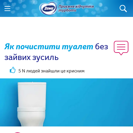
Як почистити туалет
без
зайвих зусиль
5 N людей знайшли це крисним