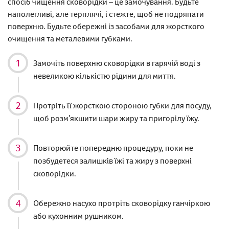
спосіб чищення сковорідки – це замочування. Будьте
наполегливі, але терплячі, і стежте, щоб не подряпати
поверхню. Будьте обережні із засобами для жорсткого
очищення та металевими губками.
Замочіть поверхню сковорідки в гарячій воді з
невеликою кількістю рідини для миття.
Протріть її жорсткою стороною губки для посуду,
щоб розм’якшити шари жиру та пригорілу їжу.
Повторюйте попередню процедуру, поки не
позбудетеся залишків їжі та жиру з поверхні
сковорідки.
Обережно насухо протріть сковорідку ганчіркою
або кухонним рушником.