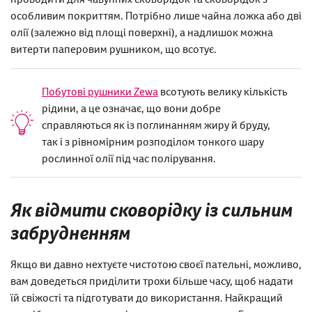
особливим покриттям. Потрібно лише чайна ложка або дві
олії (залежно від площі поверхні), а надлишок можна
витерти паперовим рушником, що всотує.
Побутові рушники Zewa
всотують велику кількість
рідини, а це означає, що вони добре
справляються як із поглинанням жиру й бруду,
так і з рівномірним розподілом тонкого шару
рослинної олії під час полірування.
Як відмити сковорідку із сильним
забрудненням
Якщо ви давно нехтуєте чистотою своєї пательні, можливо,
вам доведеться приділити трохи більше часу, щоб надати
їй свіжості та підготувати до використання. Найкращий