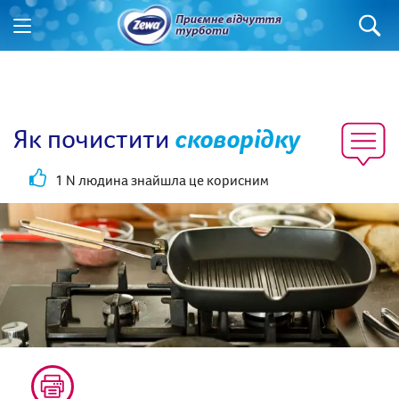
Як почистити
сковорідку
1 N людина знайшла це корисним