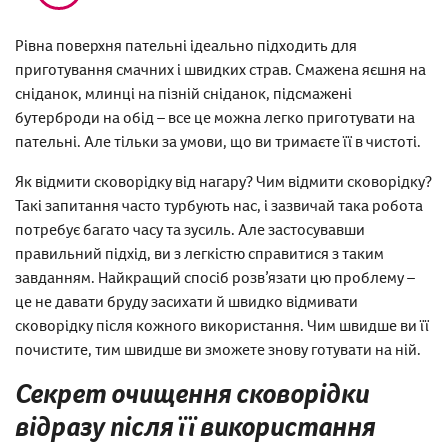
Рівна поверхня пательні ідеально підходить для
приготування смачних і швидких страв. Смажена яєшня на
сніданок, млинці на пізній сніданок, підсмажені
бутерброди на обід – все це можна легко приготувати на
пательні. Але тільки за умови, що ви тримаєте її в чистоті.
Як відмити сковорідку від нагару? Чим відмити сковорідку?
Такі запитання часто турбують нас, і зазвичай така робота
потребує багато часу та зусиль. Але застосувавши
правильний підхід, ви з легкістю справитися з таким
завданням. Найкращий спосіб розв’язати цю проблему –
це не давати бруду засихати й швидко відмивати
сковорідку після кожного використання. Чим швидше ви її
почистите, тим швидше ви зможете знову готувати на ній.
Секрет очищення сковорідки
відразу після її використання