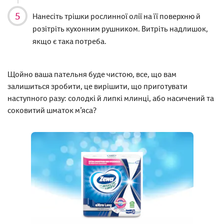
Нанесіть трішки рослинної олії на її поверхню й
розітріть кухонним рушником. Витріть надлишок,
якщо є така потреба.
Щойно ваша пательня буде чистою, все, що вам
залишиться зробити, це вирішити, що приготувати
наступного разу: солодкі й липкі млинці, або насичений та
соковитий шматок м’яса?