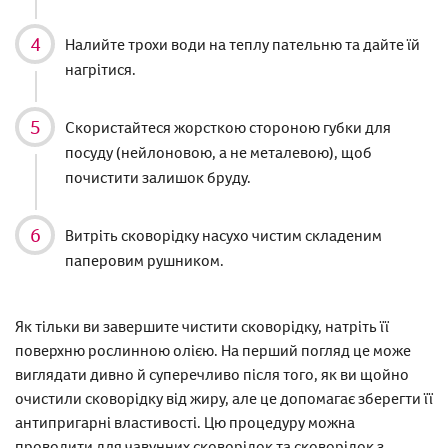
Налийте трохи води на теплу пательню та дайте їй
нагрітися.
Скористайтеся жорсткою стороною губки для
посуду (нейлоновою, а не металевою), щоб
почистити залишок бруду.
Витріть сковорідку насухо чистим складеним
паперовим рушником.
Як тільки ви завершите чистити сковорідку, натріть її
поверхню рослинною олією. На перший погляд це може
виглядати дивно й суперечливо після того, як ви щойно
очистили сковорідку від жиру, але це допомагає зберегти її
антипригарні властивості. Цю процедуру можна
проводити для чавунних сковорідок та сковорідок з