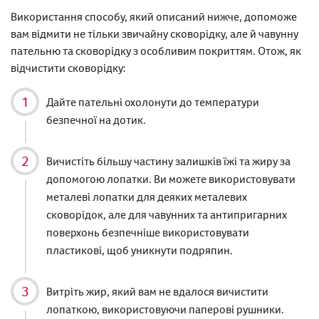
Використання способу, який описаний нижче, допоможе
вам відмити не тільки звичайну сковорідку, але й чавунну
пательню та сковорідку з особливим покриттям. Отож, як
відчистити сковорідку:
Дайте пательні охолонути до температури
безпечної на дотик.
Вичистіть більшу частину залишків їжі та жиру за
допомогою лопатки. Ви можете використовувати
металеві лопатки для деяких металевих
сковорідок, але для чавунних та антипригарних
поверхонь безпечніше використовувати
пластикові, щоб уникнути подряпин.
Витріть жир, який вам не вдалося вичистити
лопаткою, використовуючи паперові рушники.