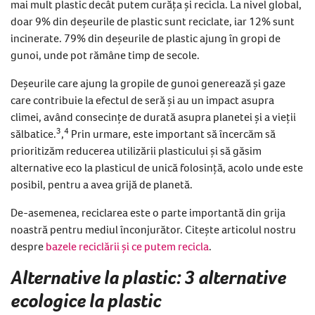
mai mult plastic decât putem curăța și recicla. La nivel global,
doar 9% din deșeurile de plastic sunt reciclate, iar 12% sunt
incinerate. 79% din deșeurile de plastic ajung în gropi de
gunoi, unde pot rămâne timp de secole.
Deșeurile care ajung la gropile de gunoi generează și gaze
care contribuie la efectul de seră și au un impact asupra
climei, având consecințe de durată asupra planetei și a vieții
3
4
sălbatice.
,
Prin urmare, este important să încercăm să
prioritizăm reducerea utilizării plasticului și să găsim
alternative eco la plasticul de unică folosință, acolo unde este
posibil, pentru a avea grijă de planetă.
De-asemenea, reciclarea este o parte importantă din grija
noastră pentru mediul înconjurător. Citește articolul nostru
despre
bazele reciclării și ce putem recicla
.
Alternative la plastic: 3 alternative
ecologice la plastic