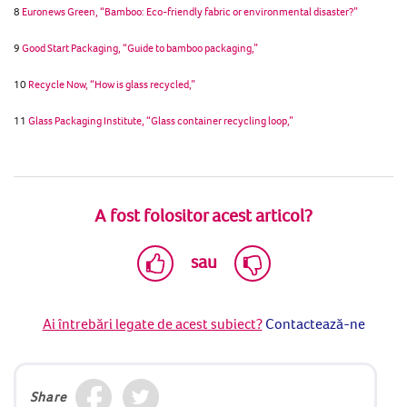
8
Euronews Green, “Bamboo: Eco-friendly fabric or environmental disaster?”
9
Good Start Packaging, “Guide to bamboo packaging,”
10
Recycle Now, “How is glass recycled,”
1
1
Glass Packaging Institute, “Glass container recycling loop,”
A fost folositor acest articol?
sau
Ai întrebări legate de acest subiect?
Contactează-ne
Share