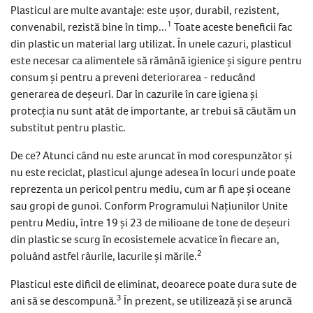
Plasticul are multe avantaje: este ușor, durabil, rezistent,
1
convenabil, rezistă bine în timp...
Toate aceste beneficii fac
din plastic un material larg utilizat. În unele cazuri, plasticul
este necesar ca alimentele să rămână igienice și sigure pentru
consum și pentru a preveni deteriorarea - reducând
generarea de deșeuri. Dar în cazurile în care igiena și
protecția nu sunt atât de importante, ar trebui să căutăm un
substitut pentru plastic.
De ce? Atunci când nu este aruncat în mod corespunzător și
nu este reciclat, plasticul ajunge adesea în locuri unde poate
reprezenta un pericol pentru mediu, cum ar fi ape și oceane
sau gropi de gunoi. Conform Programului Națiunilor Unite
pentru Mediu, între 19 și 23 de milioane de tone de deșeuri
din plastic se scurg în ecosistemele acvatice în fiecare an,
2
poluând astfel râurile, lacurile și mările.
Plasticul este dificil de eliminat, deoarece poate dura sute de
3
ani să se descompună.
În prezent, se utilizează și se aruncă