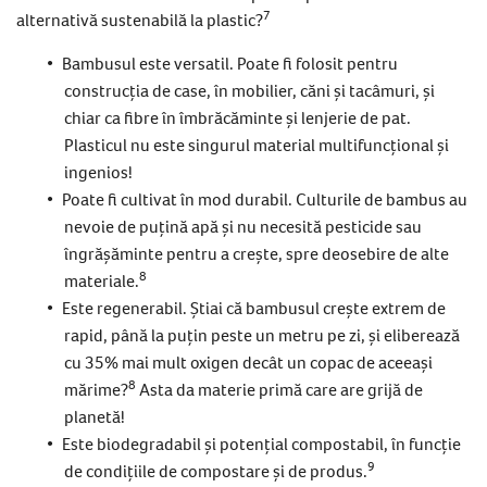
7
alternativă sustenabilă la plastic?
Bambusul este versatil. Poate fi folosit pentru
construcția de case, în mobilier, căni și tacâmuri, și
chiar ca fibre în îmbrăcăminte și lenjerie de pat.
Plasticul nu este singurul material multifuncțional și
ingenios!
Poate fi cultivat în mod durabil. Culturile de bambus au
nevoie de puțină apă și nu necesită pesticide sau
îngrășăminte pentru a crește, spre deosebire de alte
8
materiale.
Este regenerabil. Știai că bambusul crește extrem de
rapid, până la puțin peste un metru pe zi, și eliberează
cu 35% mai mult oxigen decât un copac de aceeași
8
mărime?
Asta da materie primă care are grijă de
planetă!
Este biodegradabil și potențial compostabil, în funcție
9
de condițiile de compostare și de produs.