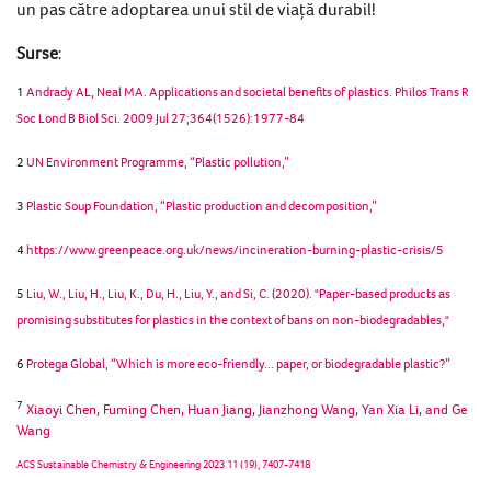
un pas către adoptarea unui stil de viață durabil!
Surse
:
1
Andrady AL, Neal MA. Applications and societal benefits of plastics. Philos Trans R
Soc Lond B Biol Sci. 2009 Jul 27;364(1526):1977-84
2
UN Environment Programme, “Plastic pollution,”
3
Plastic Soup Foundation, “Plastic production and decomposition,”
4
https://www.greenpeace.org.uk/news/incineration-burning-plastic-crisis/5
5
Liu, W., Liu, H., Liu, K., Du, H., Liu, Y., and Si, C. (2020). "Paper-based products as
promising substitutes for plastics in the context of bans on non-biodegradables,"
6
Protega Global, “Which is more eco-friendly... paper, or biodegradable plastic?”
7
Xiaoyi Chen, Fuming Chen, Huan Jiang, Jianzhong Wang, Yan Xia Li, and Ge
Wang
ACS Sustainable Chemistry & Engineering 2023 11 (19), 7407-7418