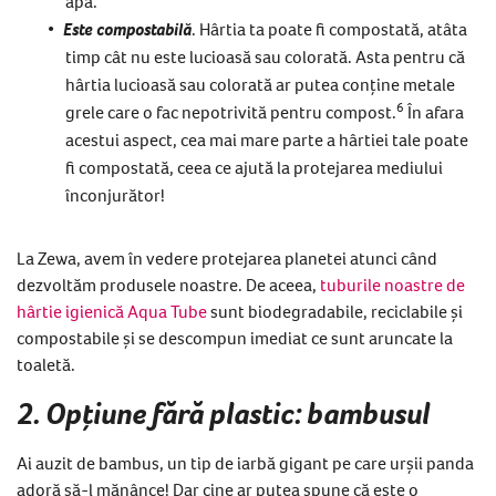
apă.
Este compostabilă
. Hârtia ta poate fi compostată, atâta
timp cât nu este lucioasă sau colorată. Asta pentru că
hârtia lucioasă sau colorată ar putea conține metale
6
grele care o fac nepotrivită pentru compost.
În afara
acestui aspect, cea mai mare parte a hârtiei tale poate
fi compostată, ceea ce ajută la protejarea mediului
înconjurător!
La Zewa, avem în vedere protejarea planetei atunci când
dezvoltăm produsele noastre. De aceea,
tuburile noastre de
hârtie igienică Aqua Tube
sunt biodegradabile, reciclabile și
compostabile și se descompun imediat ce sunt aruncate la
toaletă.
2. Opțiune fără plastic: bambusul
Ai auzit de bambus, un tip de iarbă gigant pe care urșii panda
adoră să-l mănânce! Dar cine ar putea spune că este o