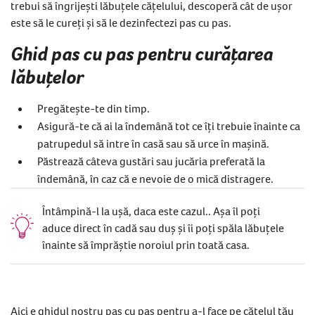
trebui să îngrijești lăbuțele cățelului, descoperă cât de ușor
este să le cureți și să le dezinfectezi pas cu pas.
Ghid pas cu pas pentru curățarea
lăbuțelor
Pregătește-te din timp.
Asigură-te că ai la îndemână tot ce îți trebuie înainte ca
patrupedul să intre în casă sau să urce în mașină.
Păstrează câteva gustări sau jucăria preferată la
îndemână, în caz că e nevoie de o mică distragere.
Întâmpină-l la ușă, daca este cazul.. Așa îl poți
aduce direct în cadă sau duș și îi poți spăla lăbuțele
înainte să împrăștie noroiul prin toată casa.
Aici e ghidul nostru pas cu pas pentru a-l face pe cățelul tău