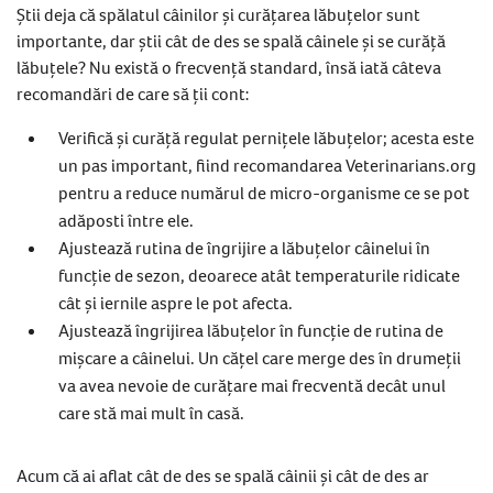
Știi deja că spălatul câinilor și curățarea lăbuțelor sunt
importante, dar știi cât de des se spală câinele și se curăță
lăbuțele? Nu există o frecvență standard, însă iată câteva
recomandări de care să ții cont:
Verifică și curăță regulat pernițele lăbuțelor; acesta este
un pas important, fiind recomandarea Veterinarians.org
pentru a reduce numărul de micro-organisme ce se pot
adăposti între ele.
Ajustează rutina de îngrijire a lăbuțelor câinelui în
funcție de sezon, deoarece atât temperaturile ridicate
cât și iernile aspre le pot afecta.
Ajustează îngrijirea lăbuțelor în funcție de rutina de
mișcare a câinelui. Un cățel care merge des în drumeții
va avea nevoie de curățare mai frecventă decât unul
care stă mai mult în casă.
Acum că ai aflat cât de des se spală câinii și cât de des ar