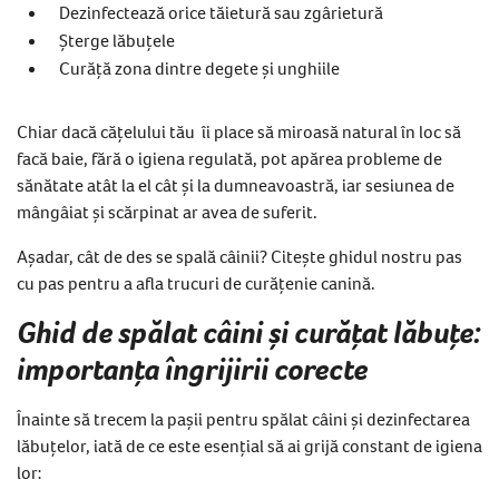
Dezinfectează orice tăietură sau zgârietură
Șterge lăbuțele
Curăță zona dintre degete și unghiile
Chiar dacă cățelului tău îi place să miroasă natural în loc să
facă baie, fără o igiena regulată, pot apărea probleme de
sănătate atât la el cât și la dumneavoastră, iar sesiunea de
mângâiat și scărpinat ar avea de suferit.
Așadar, cât de des se spală câinii? Citește ghidul nostru pas
cu pas pentru a afla trucuri de curățenie canină.
Ghid de spălat câini și curățat lăbuțe:
importanța îngrijirii corecte
Înainte să trecem la pașii pentru spălat câini și dezinfectarea
lăbuțelor, iată de ce este esențial să ai grijă constant de igiena
lor: