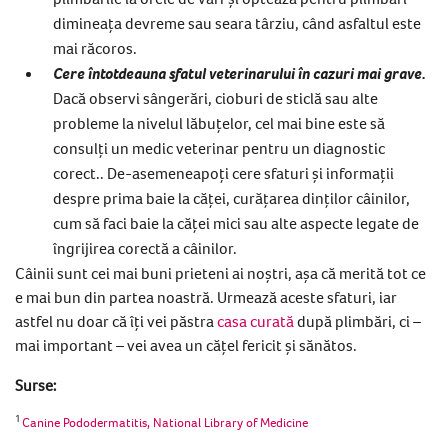
dimineața devreme sau seara târziu, când asfaltul este
mai răcoros.
Cere întotdeauna sfatul veterinarului în cazuri mai grave.
Dacă observi sângerări, cioburi de sticlă sau alte
probleme la nivelul lăbuțelor, cel mai bine este să
consulți un medic veterinar pentru un diagnostic
corect.. De-asemeneapoți cere sfaturi și informații
despre prima baie la căței, curățarea dinților câinilor,
cum să faci baie la căței mici sau alte aspecte legate de
îngrijirea corectă a câinilor.
Câinii sunt cei mai buni prieteni ai noștri, așa că merită tot ce
e mai bun din partea noastră. Urmează aceste sfaturi, iar
astfel nu doar că îți vei păstra
casa curată
după plimbări, ci –
mai important – vei avea un cățel fericit și sănătos.
Surse:
1
Canine Pododermatitis, National Library of Medicine