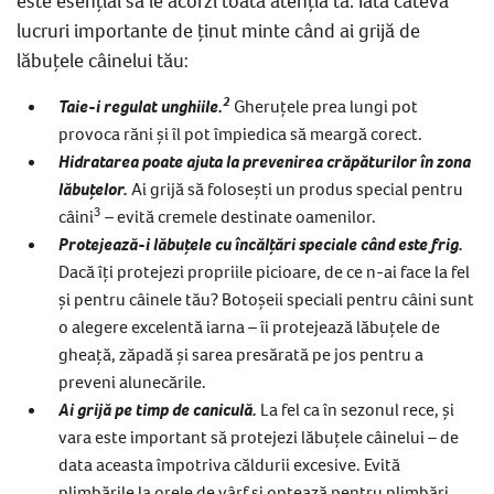
este esențial să le acorzi toată atenția ta. Iată câteva
lucruri importante de ținut minte când ai grijă de
lăbuțele câinelui tău:
2
Taie-i regulat unghiile.
Gheruțele prea lungi pot
provoca răni și îl pot împiedica să meargă corect.
Hidratarea poate ajuta la prevenirea crăpăturilor în zona
lăbuțelor.
Ai grijă să folosești un produs special pentru
3
câini
– evită cremele destinate oamenilor.
Protejează-i lăbuțele cu încălțări speciale când este frig.
Dacă îți protejezi propriile picioare, de ce n-ai face la fel
și pentru câinele tău? Botoșeii speciali pentru câini sunt
o alegere excelentă iarna – îi protejează lăbuțele de
gheață, zăpadă și sarea presărată pe jos pentru a
preveni alunecările.
Ai grijă pe timp de caniculă.
La fel ca în sezonul rece, și
vara este important să protejezi lăbuțele câinelui – de
data aceasta împotriva căldurii excesive. Evită
plimbările la orele de vârf și optează pentru plimbări