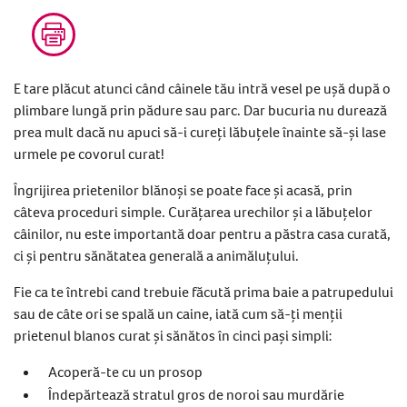
E tare plăcut atunci când câinele tău intră vesel pe ușă după o
plimbare lungă prin pădure sau parc. Dar bucuria nu durează
prea mult dacă nu apuci să-i cureți lăbuțele înainte să-și lase
urmele pe covorul curat!
Îngrijirea prietenilor blănoși se poate face și acasă, prin
câteva proceduri simple. Curățarea urechilor și a lăbuțelor
câinilor, nu este importantă doar pentru a păstra casa curată,
ci și pentru sănătatea generală a animăluțului.
Fie ca te întrebi cand trebuie făcută prima baie a patrupedului
sau de câte ori se spală un caine, iată cum să-ți menții
prietenul blanos curat și sănătos în cinci pași simpli:
Acoperă-te cu un prosop
Îndepărtează stratul gros de noroi sau murdărie