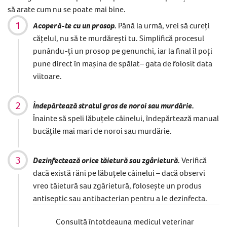
să arate cum nu se poate mai bine.
Acoperă-te cu un prosop.
Până la urmă, vrei să cureți
cățelul, nu să te murdărești tu. Simplifică procesul
punându-ți un prosop pe genunchi, iar la final îl poți
pune direct în mașina de spălat
–
gata de folosit data
viitoare.
Îndepărtează stratul gros de noroi sau murdărie.
Înainte să speli lăbuțele câinelui, îndepărtează manual
bucățile mai mari de noroi sau
murdărie.
Dezinfectează orice tăietură sau zgârietură.
Verifică
dacă există răni pe lăbuțele câinelui – dacă observi
vreo tăietură sau zgârietură, folosește un produs
antiseptic sau antibacterian pentru a le dezinfecta.
Consultă întotdeauna medicul veterinar