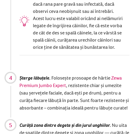
dacă rana pare gravă sau infectată, dacă
observi ceva neobișnuit sau ai întrebări.
Acest lucru este valabil oricând ai nelămuriri
legate de îngrijirea câinilor, fie că este vorba
de cât de des se spală câinele, la ce vârstă se
spală câinii, curățarea urechilor câinlori sau
orice ține de sănătatea și bunăstarea lor.
Șterge lăbuțele.
Folosește prosoape de hârtie
Zewa
Premium Jumbo Expert
, rezistente chiar și umezite
(sau șervețele faciale, dacă ești pe drum), pentru a
curăța fiecare lăbuță în parte. Sunt foarte rezistente și
absorbante – combinația ideală pentru lăbuțe curate!
Curăță zona dintre degete și din jurul unghiilor.
Nu uita
de spațiile dintre degete și zona unghiilor — curăță-le