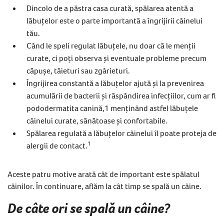
Dincolo de a păstra casa curată, spălarea atentă a
lăbuțelor este o parte importantă a îngrijirii câinelui
tău.
Când le speli regulat lăbuțele, nu doar că le menții
curate, ci poți observa și eventuale probleme precum
căpușe, tăieturi sau zgârieturi.
Îngrijirea constantă a lăbuțelor ajută și la prevenirea
acumulării de bacterii și răspândirea infecțiilor, cum ar fi
pododermatita canină,1 menținând astfel lăbuțele
câinelui curate, sănătoase și confortabile.
Spălarea regulată a lăbuțelor câinelui îl poate proteja de
1
alergii de contact.
Aceste patru motive arată cât de important este spălatul
câinilor. În continuare, aflăm la cât timp se spală un câine.
De câte ori se spală un câine?