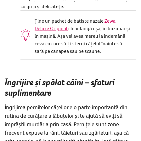
cu grijă și delicatețe.
Ține un pachet de batiste nazale
Zewa
Deluxe Original
chiar lângă ușă, în buzunar și
în mașină. Așa vei avea mereu la îndemână
ceva cu care să-ți ștergi cățelul înainte să
sară pe canapea sau pe scaune.
Îngrijire și spălat câini – sfaturi
suplimentare
Îngrijirea pernițelor cățeilor e o parte importantă din
rutina de curățare a lăbuțelor și te ajută să eviți să
împrăștii murdăria prin casă. Pernițele sunt zone
frecvent expuse la răni, tăieturi sau zgârieturi, așa că