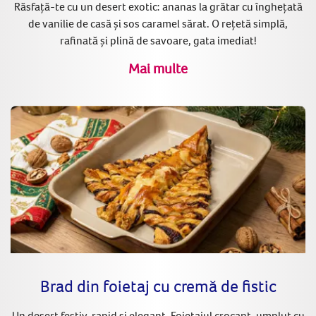
Răsfață-te cu un desert exotic: ananas la grătar cu înghețată
de vanilie de casă și sos caramel sărat. O rețetă simplă,
rafinată și plină de savoare, gata imediat!
Mai multe
Brad din foietaj cu cremă de fistic
Un desert festiv, rapid și elegant. Foietajul crocant, umplut cu