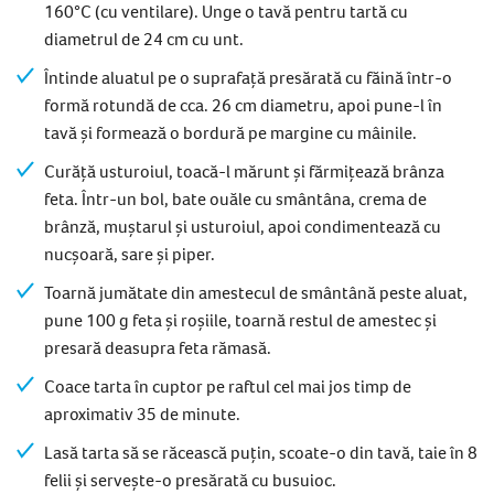
160°C (cu ventilare). Unge o tavă pentru tartă cu
diametrul de 24 cm cu unt.
Întinde aluatul pe o suprafață presărată cu făină într-o
formă rotundă de cca. 26 cm diametru, apoi pune-l în
tavă și formează o bordură pe margine cu mâinile.
Curăță usturoiul, toacă-l mărunt și fărmițează brânza
feta. Într-un bol, bate ouăle cu smântâna, crema de
brânză, muștarul și usturoiul, apoi condimentează cu
nucșoară, sare și piper.
Toarnă jumătate din amestecul de smântână peste aluat,
pune 100 g feta și roșiile, toarnă restul de amestec și
presară deasupra feta rămasă.
Coace tarta în cuptor pe raftul cel mai jos timp de
aproximativ 35 de minute.
Lasă tarta să se răcească puțin, scoate-o din tavă, taie în 8
felii și servește-o presărată cu busuioc.