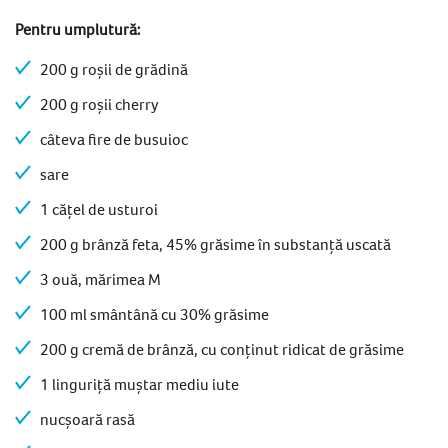
Pentru umplutură:
200 g roșii de grădină
200 g roșii cherry
câteva fire de busuioc
sare
1 cățel de usturoi
200 g brânză feta, 45% grăsime în substanță uscată
3 ouă, mărimea M
100 ml smântână cu 30% grăsime
200 g cremă de brânză, cu conținut ridicat de grăsime
1 linguriță muștar mediu iute
nucșoară rasă