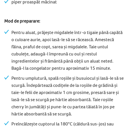
piper proaspăt măcinat
Mod de preparare:
Pentru aluat, prăjește migdalele într-o tigaie până capătă
o culoare aurie, apoi lasă-le să se răcească. Amestecă
făina, praful de copt, sarea și migdalele. Taie untul
cubulețe, adaugă-l împreună cu oul și restul
ingredientelor și frământă până obții un aluat neted.
Bagă-l la congelator pentru aproximativ 15 minute.
Pentru umplutură, spală roșiile și busuiocul și lasă-le să se
scurgă. Îndepărtează codițele de la roșiile de grădină și
taie-le felii de aproximativ 1 cm grosime, presară sare și
lasă-le să se scurgă pe hârtie absorbantă. Taie roșiile
cherry în jumătăți și pune-le cu partea tăiată în jos pe
hârtie absorbantă să se scurgă.
Preîncălzește cuptorul la 180°C (căldură sus-jos) sau