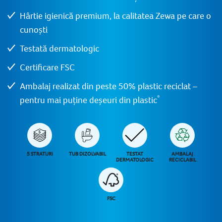
Hârtie igienică premium, la calitatea Zewa pe care o
cunoști
Testată dermatologic
Certificare FSC
Ambalaj realizat din peste 50% plastic reciclat –
*
pentru mai puține deșeuri din plastic
5 STRATURI
TUB DIZOLVABIL
TESTAT
AMBALAJ
DERMATOLOGIC
RECICLABIL
FSC