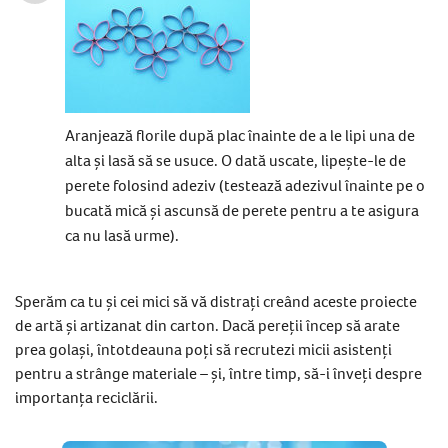
Aranjează florile după plac înainte de a le lipi una de
alta și lasă să se usuce. O dată uscate, lipește-le de
perete folosind adeziv (testează adezivul înainte pe o
bucată mică și ascunsă de perete pentru a te asigura
ca nu lasă urme).
Sperăm ca tu și cei mici să vă distrați creând aceste proiecte
de artă și artizanat din carton. Dacă pereții încep să arate
prea golași, întotdeauna poți să recrutezi micii asistenți
pentru a strânge materiale – și, între timp, să-i înveți despre
importanța reciclării.