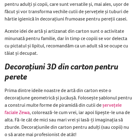
pentru adulți și copii, care sunt versatile și, mai ales, ușor de
făcut și vor transforma vechile cutii de șervețele și tuburi de
hârtie igienică în decorațiuni frumoase pentru pereții casei.
Aceste idei de artă și artizanat din carton sunt o activitate
minunată pentru familie, dar în timp ce copiii se vor delecta
cu pictatul și lipitul, recomandăm ca un adult să se ocupe cu
tăiat și decupat.
Decorațiuni 3D din carton pentru
perete
Prima dintre ideile noastre de artă din carton este o
decorațiune geometrică și jucăușă. Folosește șablonul pentru
a construi multe forme de piramidă din cutii de
șervețele
faciale Zewa
, colorează-le cum vrei, iar apoi lipește-le una de
alta. Fă-le cât de mici sau mari vrei și lasă-ți imaginația să
zburde. Decorațiunile din carton pentru adulți (sau copii) nu
o să arate mai profesionist de atât!