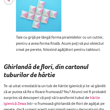
Taie cu grijă pe lângă forma piramidelor cu un cutter,
pentru a avea forma finală. Acum poți să pui obiectul
creat pe perete, folosind agățători pentru tablouri.
Ghirlandă de flori, din cartonul
tuburilor de hârtie
Te-ai uitat vreodată la un tub de hârtie igienică și te-ai gândit
că ar putea să fie o floare frumoasă? Nu? Atunci vei fi probabil
surprins să descoperi că poți să transformi tubul de
hârtie
igienică Zewa
într-o frumoasă ghirlandă de flori de agățat pe
perete, dacă urmezi acești pași simpli pentru decorațiuni din