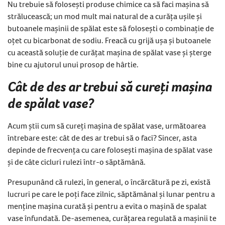
Nu trebuie să folosești produse chimice ca să faci mașina să
strălucească; un mod mult mai natural de a curăța ușile și
butoanele mașinii de spălat este să folosești o combinație de
oțet cu bicarbonat de sodiu. Freacă cu grijă ușa și butoanele
cu această soluție de curățat mașina de spălat vase și șterge
bine cu ajutorul unui prosop de hârtie.
Cât de des ar trebui să cureți mașina
de spălat vase?
Acum știi cum să cureți mașina de spălat vase, următoarea
întrebare este: cât de des ar trebui să o faci? Sincer, asta
depinde de frecvența cu care folosești mașina de spălat vase
și de câte cicluri rulezi într-o săptămână.
Presupunând că rulezi, în general, o încărcătură pe zi, există
lucruri pe care le poți face zilnic, săptămânal și lunar pentru a
menține mașina curată și pentru a evita o mașină de spalat
vase înfundată. De-asemenea, curățarea regulată a mașinii te