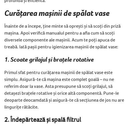
profundă și eficientă.
Curățarea mașinii de spălat vase
Înainte de a începe, ține minte să oprești și să scoți din priză
mașina. Apoi verifică manualul pentru a afla cum să scoți
diversele componente ale mașinii. Acum te poți apuca de
treabă. Iată pașii pentru igienizarea mașinii de spălat vase:
1. Scoate grilajul și brațele rotative
Primul sfat pentru curățarea mașinii de spălat vase este
simplu. Asigură-te că mașina este complet goală – nu ne
referim doar la vase. Asta presupune să scoți grilajul, să
detașezi brațele rotative și orice altă componentă. Pune-le
deoparte deocamdată și asigură-te că secțiunea de jos nu are
lingurițe rătăcite.
2. Îndepărtează și spală filtrul