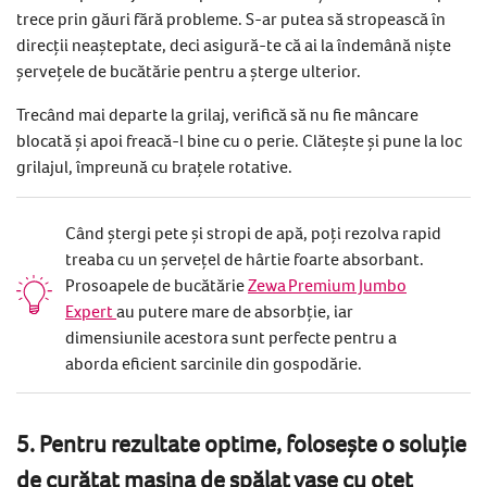
trece prin găuri fără probleme. S-ar putea să stropească în
direcții neașteptate, deci asigură-te că ai la îndemână niște
șervețele de bucătărie pentru a șterge ulterior.
Trecând mai departe la grilaj, verifică să nu fie mâncare
blocată și apoi freacă-l bine cu o perie. Clătește și pune la loc
grilajul, împreună cu brațele rotative.
Când ștergi pete și stropi de apă, poți rezolva rapid
treaba cu un șervețel de hârtie foarte absorbant.
Prosoapele de bucătărie
Zewa Premium Jumbo
Expert
au putere mare de absorbție, iar
dimensiunile acestora sunt perfecte pentru a
aborda eficient sarcinile din gospodărie.
5. Pentru rezultate optime, folosește o soluție
de curățat mașina de spălat vase cu oțet