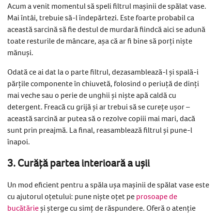
Acum a venit momentul să speli filtrul mașinii de spălat vase.
Mai întâi, trebuie să-l îndepărtezi. Este foarte probabil ca
această sarcină să fie destul de murdară fiindcă aici se adună
toate resturile de mâncare, așa că ar fi bine să porți niște
mănuși.
Odată ce ai dat la o parte filtrul, dezasamblează-l și spală-i
părțile componente în chiuvetă, folosind o periuță de dinți
mai veche sau o perie de unghii și niște apă caldă cu
detergent. Freacă cu grijă și ar trebui să se curețe ușor –
această sarcină ar putea să o rezolve copiii mai mari, dacă
sunt prin preajmă. La final, reasamblează filtrul și pune-l
înapoi.
3. Curăță partea interioară a ușii
Un mod eficient pentru a spăla ușa mașinii de spălat vase este
cu ajutorul oțetului: pune niște oțet pe
prosoape de
bucătărie
și șterge cu simț de răspundere. Oferă o atenție