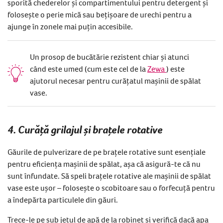
sporită chederelor și compartimentului pentru detergent și
folosește o perie mică sau bețișoare de urechi pentru a
ajunge în zonele mai puțin accesibile.
Un prosop de bucătărie rezistent chiar și atunci
când este umed (cum este cel de la
Zewa
) este
ajutorul necesar pentru curățatul mașinii de spălat
vase.
4. Curăță grilajul și brațele rotative
Găurile de pulverizare de pe brațele rotative sunt esențiale
pentru eficiența mașinii de spălat, așa că asigură-te că nu
sunt înfundate. Să speli brațele rotative ale mașinii de spălat
vase este ușor – folosește o scobitoare sau o forfecuță pentru
a îndepărta particulele din găuri.
Trece-le pe sub jetul de apă de la robinet și verifică dacă apa