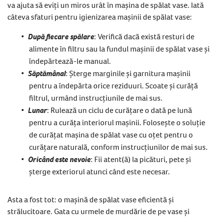
va ajuta să eviți un miros urât în mașina de spălat vase. Iată
câteva sfaturi pentru igienizarea mașinii de spălat vase:
După fiecare spălare
: Verifică dacă există resturi de
alimente în filtru sau la fundul mașinii de spălat vase și
îndepărtează-le manual.
Săptămânal
: Șterge marginile și garnitura mașinii
pentru a îndepărta orice reziduuri. Scoate și curăță
filtrul, urmând instrucțiunile de mai sus.
Lunar
: Rulează un ciclu de curățare o dată pe lună
pentru a curăța interiorul mașinii. Folosește o soluție
de curățat mașina de spălat vase cu oțet pentru o
curățare naturală, conform instrucțiunilor de mai sus.
Oricând este nevoie
: Fii atent(ă) la picături, pete și
șterge exteriorul atunci când este necesar.
Asta a fost tot: o mașină de spălat vase eficientă și
strălucitoare. Gata cu urmele de murdărie de pe vase și