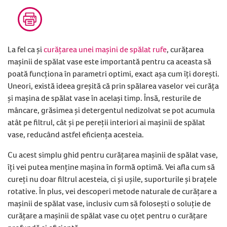
La fel ca și
curățarea unei mașini de spălat rufe
, curățarea
mașinii de spălat vase este importantă pentru ca aceasta să
poată funcționa în parametri optimi, exact așa cum îți dorești.
Uneori, există ideea greșită că prin spălarea vaselor vei curăța
și mașina de spălat vase în același timp. Însă, resturile de
mâncare, grăsimea și detergentul nedizolvat se pot acumula
atât pe filtrul, cât și pe pereții interiori ai mașinii de spălat
vase, reducând astfel eficiența acesteia.
Cu acest simplu ghid pentru curățarea mașinii de spălat vase,
îți vei putea menține mașina în formă optimă. Vei afla cum să
cureți nu doar filtrul acesteia, ci și ușile, suporturile și brațele
rotative. În plus, vei descoperi metode naturale de curățare a
mașinii de spălat vase, inclusiv cum să folosești o soluție de
curățare a mașinii de spălat vase cu oțet pentru o curățare