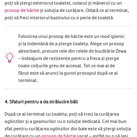
poți să ștergi exteriorul toaletei, colacul și mânerul cu un
prosop de hârtie
și soluția de curățare. Odată ce ai terminat,
poți să freci interiorul bazinului cu o perie de toaletă.
Folosirea unui prosop de hârtie este un mod igienic
și la îndemână de a șterge toaleta. Alege un prosop
absorbant, precum cele din rolele de bucătărie Zewa
– îndeajuns de rezistente pentru a freca și șterge
toate colțurile greu de accesat. Tot ce mai ai de
făcut este să arunci la gunoi prosopul după ce ai
terminat.
4. Sfaturi pentru a da strălucire băii
După ce ai terminat cu toaleta, poți să treci la curățarea
oglinzilor și a geamurilor cu o soluție dedicată. Cel mai bun
sfat pentru curățarea oglinzilor din baie este să ștergi soluția
de curățare cu un
prosop de hârtie
uscat – astfel nu o să lași