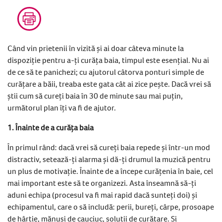
Când vin prietenii în vizită și ai doar câteva minute la
dispoziție pentru a-ți curăța baia, timpul este esențial. Nu ai
de ce să te panichezi; cu ajutorul câtorva ponturi simple de
curățare a băii, treaba este gata cât ai zice pește. Dacă vrei să
știi cum să cureți baia în 30 de minute sau mai puțin,
următorul plan îți va fi de ajutor.
1. Înainte de a curăța baia
În primul rând: dacă vrei să cureți baia repede și într-un mod
distractiv, setează-ți alarma și dă-ți drumul la muzică pentru
un plus de motivație. Înainte de a începe curățenia în baie, cel
mai important este să te organizezi. Asta înseamnă să-ți
aduni echipa (procesul va fi mai rapid dacă sunteți doi) și
echipamentul, care o să includă: perii, bureți, cârpe, prosoape
de hârtie, mănuși de cauciuc, soluții de curățare. Și