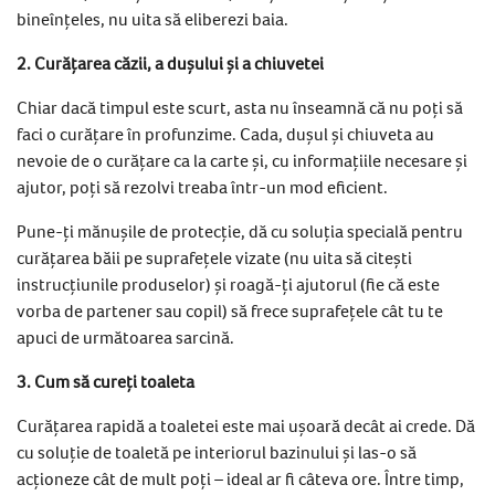
bineînțeles, nu uita să eliberezi baia.
2. Curățarea căzii, a dușului și a chiuvetei
Chiar dacă timpul este scurt, asta nu înseamnă că nu poți să
faci o curățare în profunzime. Cada, dușul și chiuveta au
nevoie de o curățare ca la carte și, cu informațiile necesare și
ajutor, poți să rezolvi treaba într-un mod eficient.
Pune-ți mănușile de protecție, dă cu soluția specială pentru
curățarea băii pe suprafețele vizate (nu uita să citești
instrucțiunile produselor) și roagă-ți ajutorul (fie că este
vorba de partener sau copil) să frece suprafețele cât tu te
apuci de următoarea sarcină.
3. Cum să cureți toaleta
Curățarea rapidă a toaletei este mai ușoară decât ai crede. Dă
cu soluție de toaletă pe interiorul bazinului și las-o să
acționeze cât de mult poți – ideal ar fi câteva ore. Între timp,