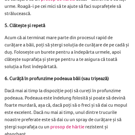
urme. Roagă-i pe cei mici să te ajute să faci suprafețele să
strălucească.
5. Clătește și repetă
Acum că ai terminat mare parte din procesul rapid de
curățare a băii, poți să ștergi soluția de curățare de pe cadă și
duș. Folosește un burete pentru a îndepărta urmele, apoi
clătește suprafața și șterge pentru a te asigura că toată
soluția a fost îndepărtată.
6. Curăță în profunzime podeaua băii (sau trișează)
Dacă mai ai timp la dispoziție poți să cureți în profunzime
podeaua. Podeaua este îndelung folosită și poate să devină
foarte murdară, așa că, dacă poți să o freci și să dai cu mopul
este excelent. Dacă nu mai ai timp, unul dintre trucurile
noastre preferate este să dai cu un spray de curățare și să
ștergi suprafața cu un
prosop de hârtie
rezistent și
absorbant.