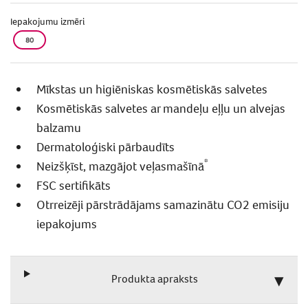
Iepakojumu izmēri
80
Mīkstas un higiēniskas kosmētiskās salvetes
Kosmētiskās salvetes ar mandeļu eļļu un alvejas
balzamu
Dermatoloģiski pārbaudīts
*
Neizšķīst, mazgājot veļasmašīnā
FSC sertifikāts
Otrreizēji pārstrādājams samazinātu CO2 emisiju
iepakojums
Produkta apraksts