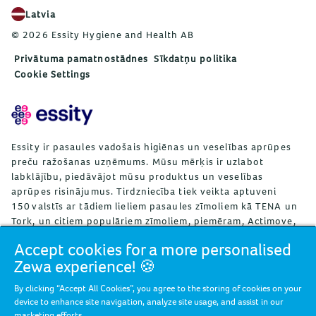
Latvia
© 2026 Essity Hygiene and Health AB
Privātuma pamatnostādnes
Sīkdatņu politika
Cookie Settings
Essity ir pasaules vadošais higiēnas un veselības aprūpes
preču ražošanas uzņēmums. Mūsu mērķis ir uzlabot
labklājību, piedāvājot mūsu produktus un veselības
aprūpes risinājumus. Tirdzniecība tiek veikta aptuveni
150 valstīs ar tādiem lieliem pasaules zīmoliem kā TENA un
Tork, un citiem populāriem zīmoliem, piemēram, Actimove,
Cutimed, JOBST, Knix, Leukoplast, Libero, Libresse, Lotus,
Accept cookies for a more personalised
Modibodi, Nosotras, Saba, Tempo, TOM Organic un Zewa.
Zewa experience! 🍪
Uzņēmumā Essity ir aptuveni 36 000 darbinieku. Neto
pārdošanas apjoms 2024. gadā sasniedza 146 miljardus SEK
By clicking “Accept All Cookies”, you agree to the storing of cookies on your
(13 miljardus EUR). Uzņēmuma galvenā mītne atrodas
device to enhance site navigation, analyze site usage, and assist in our
Stokholmā, Zviedrijā, un Essity ir iekļauts Nasdaq Stockholm
marketing efforts.