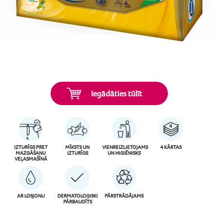
Iegādāties tūlīt
IZTURĪGS PRET
MĪKSTS UN
VIENREIZLIETOJAMS
4 KĀRTAS
MAZGĀŠANU
IZTURĪGS
UN HIGIĒNISKS
VEĻASMAŠĪNĀ
AR LOSJONU
DERMATOLOĢISKI
PĀRSTRĀDĀJAMS
PĀRBAUDĪTS