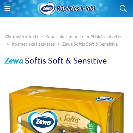
Ko jūs meklējat?
Sākums
Produkti
Kabatlakatiņi un kosmētiskās salvetes
Kosmētiskās salvetes
Zewa Softis Soft & Sensitive
Zewa
Softis Soft & Sensitive