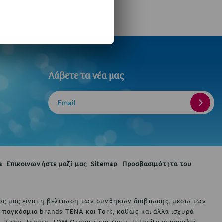
Λάβετε τα νέα μας
Email
a
Επικοινωνήστε μαζί μας
Sitemap
Προσβασιμότητα του
τόχος μας είναι η βελτίωση των συνθηκών διαβίωσης, μέσω των
παγκόσμια brands TENA και Tork, καθώς και άλλα ισχυρά
s, Saba, Tempo, TOM Organic και Zewa. Η Essity απασχολεί