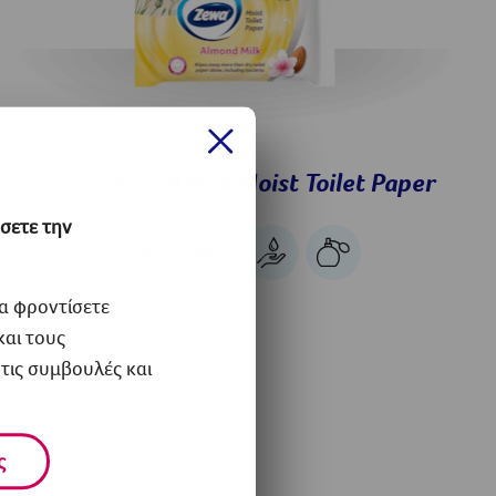
Zewa Almond Milk Moist Toilet Paper
σετε την
α φροντίσετε
και τους
τις συμβουλές και
ς