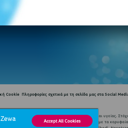
ική Cookie
Πληροφορίες σχετικά με τη σελίδα μας στα Social Medi
υ δραστηριοποιείται στην παγκόσμια αγορά υγιεινής και υγείας. Σ
d Zewa
Accept All Cookies
ίκτυο πωλήσεων περιλαμβάνει περίπου 150 χώρες με τα κορυφαία 
T, Knix, Leukoplast, Libero, Libresse, Lotus, Modibodi, Nosotra