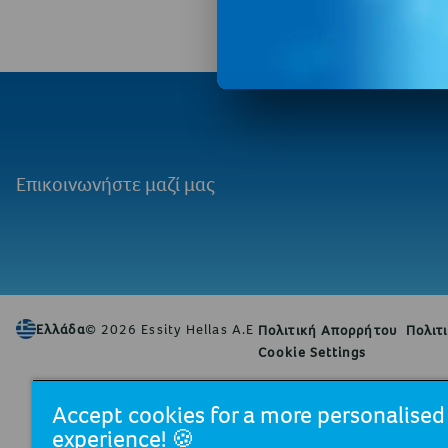
Επικοινωνήστε μαζί μας
Ελλάδα
© 2026 Essity Hellas A.E
Πολιτική Απορρήτου
Πολιτ
Cookie Settings
Η Essity είναι μια κορυφαία εταιρεία πο
Accept cookies for a more personalise
προϊόντων και των υπηρεσιών μας. Το δ
experience! 🍪
brands, όπως τα Actimove, Cutimed, JOBS