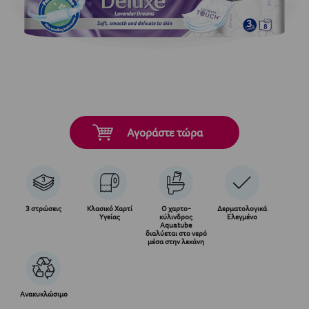
Αγοράστε τώρα
3 στρώσεις
Κλασικό Χαρτί
Ο χαρτο-
Δερματολογικά
Υγείας
κύλινδρος
Ελεγμένο
Aquatube
διαλύεται στο νερό
μέσα στην λεκάνη
Ανακυκλώσιμο