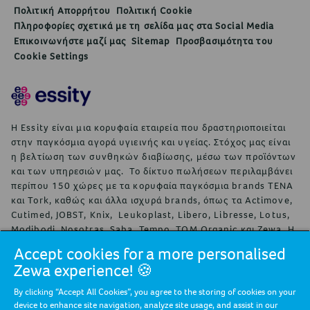
Πολιτική Απορρήτου
Πολιτική Cookie
Πληροφορίες σχετικά με τη σελίδα μας στα Social Media
Επικοινωνήστε μαζί μας
Sitemap
Προσβασιμότητα του
Cookie Settings
Η Essity είναι μια κορυφαία εταιρεία που δραστηριοποιείται
στην παγκόσμια αγορά υγιεινής και υγείας. Στόχος μας είναι
η βελτίωση των συνθηκών διαβίωσης, μέσω των προϊόντων
και των υπηρεσιών μας. Το δίκτυο πωλήσεων περιλαμβάνει
περίπου 150 χώρες με τα κορυφαία παγκόσμια brands TENA
και Tork, καθώς και άλλα ισχυρά brands, όπως τα Actimove,
Cutimed, JOBST, Knix, Leukoplast, Libero, Libresse, Lotus,
Modibodi, Nosotras, Saba, Tempo, TOM Organic και Zewa. Η
Essity απασχολεί περίπου 36.000 εργαζόμενους. Οι καθαρές
Accept cookies for a more personalised
πωλήσεις ανήλθαν το 2024 σε περίπου 146 δις σουηδικές
Zewa experience! 🍪
κορώνες (13 δις ευρώ). Η έδρα της εταιρείας είναι στη
Στοκχόλμη της Σουηδίας και η Essity είναι εισηγμένη στο
By clicking “Accept All Cookies”, you agree to the storing of cookies on your
χρηματιστήριο της Στοκχόλμης Nasdaq Stockholm. Η Essity
device to enhance site navigation, analyze site usage, and assist in our