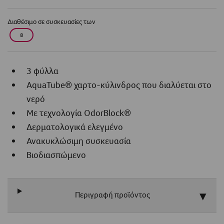
Διαθέσιμο σε συσκευασίες των
8
3 φύλλα
AquaTube® χαρτο-κύλινδρος που διαλύεται στο
νερό
Με τεχνολογία OdorBlock®
Δερματολογικά ελεγμένο
Ανακυκλώσιμη συσκευασία
Βιοδιασπώμενο
Περιγραφή προϊόντος