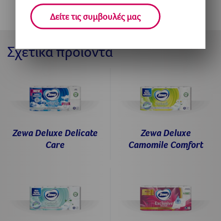
Δείτε τις συμβουλές μας
Σχετικά προϊόντα
Zewa Deluxe Delicate
Zewa Deluxe
Care
Camomile Comfort