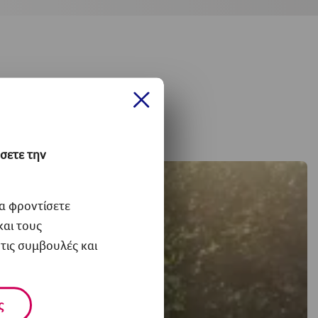
σετε την
α φροντίσετε
και τους
τις συμβουλές και
ς