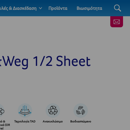
λές & Διασκέδαση
Προϊόντα
Βιωσιμότητα
Weg 1/2 Sheet
κό &
Τεχνολογία TAD
Ανακυκλώσιμο
Βιοδιασπώμενο
ικό (OR
ral