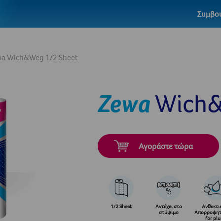
Συμβου
a Wich&Weg 1/2 Sheet
Zewa
Wich&
Αγοράστε τώρα
1/2 Sheet
Αντέχει στο
Ανθεκτι
στύψιμο
Απορροφητ
for plu