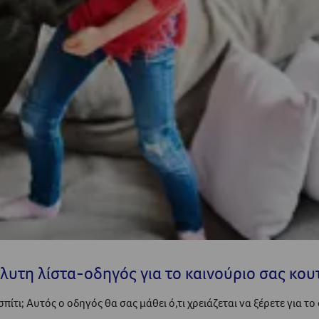
λυτη λίστα-οδηγός για το καινούριο σας κου
ίτι; Αυτός ο οδηγός θα σας μάθει ό,τι χρειάζεται να ξέρετε για το 