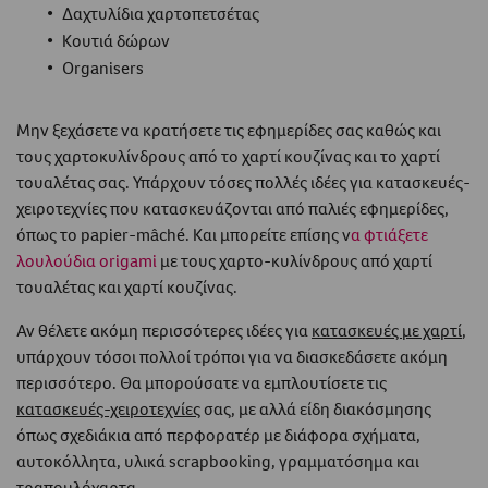
Δαχτυλίδια χαρτοπετσέτας
Κουτιά δώρων
Organisers
Μην ξεχάσετε να κρατήσετε τις εφημερίδες σας καθώς και
τους χαρτοκυλίνδρους από το χαρτί κουζίνας και το χαρτί
τουαλέτας σας. Υπάρχουν τόσες πολλές ιδέες για κατασκευές-
χειροτεχνίες που κατασκευάζονται από παλιές εφημερίδες,
όπως το papier-mâché. Και μπορείτε επίσης ν
α φτιάξετε
λουλούδια origami
με τους χαρτο-κυλίνδρους από χαρτί
τουαλέτας και χαρτί κουζίνας.
Αν θέλετε ακόμη περισσότερες ιδέες για
κατασκευές με χαρτί
,
υπάρχουν τόσοι πολλοί τρόποι για να διασκεδάσετε ακόμη
περισσότερο. Θα μπορούσατε να εμπλουτίσετε τις
κατασκευές-χειροτεχνίες
σας, με αλλά είδη διακόσμησης
όπως σχεδιάκια από περφορατέρ με διάφορα σχήματα,
αυτοκόλλητα, υλικά scrapbooking, γραμματόσημα και
τραπουλόχαρτα.