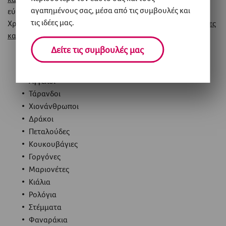
αγαπημένους σας, μέσα από τις συμβουλές και
εύκαιρο και φτιάξτε
ζωάκια
διάφορα διασκεδαστικά σχέδια.
τις ιδέες μας.
Χρειάζεστε έμπνευση; Ορίστε περισσότερες ιδέες για
εύκολες
κατασκευές από χαρτί
:
Δείτε τις συμβουλές μας
Νυχτερίδες
Κουνελάκια
Άγγελοι
Τάρανδοι
Χιονάνθρωποι
Δράκοι
Πεταλούδες
Κουκουβάγιες
Γοργόνες
Μαριονέτες
Κιάλια
Ρολόγια
Στέμματα
Φαναράκια