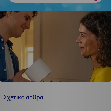
στο
newslet
Σχετικά άρθρα