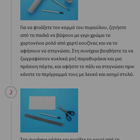
Για να φτιάξετε τον κορμό του πυραύλου, ζητήστε
από τα παιδιά να βάψουν με γκρι χρώμα το
χαρτονένιο ρολό από χαρτί κουζίνας και να το
αφήσουν να στεγνώσει. Στη συνέχεια βοηθήστε τα να
ζωγραφίσουν κυκλικά ροζ παραθυράκια και μια
πράσινη πόρτα, και αφήστε το πάλι να στεγνώσει πριν
κάνετε το περίγραμμά τους με λευκό και ασημί στυλό.
Στη συνέχεια κόψτε και ανοίξτε το κουτί από τα