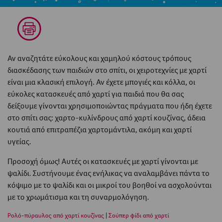
Αν αναζητάτε εύκολους και χαμηλού κόστους τρόπους
διασκέδασης των παιδιών στο σπίτι, οι χειροτεχνίες με χαρτί
είναι μια κλασική επιλογή. Αν έχετε μπογιές και κόλλα, οι
εύκολες κατασκευές από χαρτί για παιδιά που θα σας
δείξουμε γίνονται χρησιμοποιώντας πράγματα που ήδη έχετε
στο σπίτι σας: χαρτο-κυλίνδρους από χαρτί κουζίνας, άδεια
κουτιά από επιτραπέζια χαρτομάντιλα, ακόμη και χαρτί
υγείας.
Προσοχή όμως! Αυτές οι κατασκευές με χαρτί γίνονται με
ψαλίδι. Συστήνουμε ένας ενήλικας να αναλαμβάνει πάντα το
κόψιμο με το ψαλίδι και οι μικροί του βοηθοί να ασχολούνται
με το χρωμάτισμα και τη συναρμολόγηση.
Ρολό-πύραυλος από χαρτί κουζίνας
|
Σούπερ φίδι από χαρτί