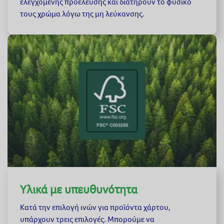
ελεγχόμενης προέλευσης και διατηρούν το φυσικό
τους χρώμα λόγω της μη λεύκανσης.
Ο οδηγός σας για να απολαύσετε την
οικογενειακή ζωή.
Ανακαλύψτε πώς μπορείτε να φροντίσετε
περισσότερο τον εαυτό σας και τους
αγαπημένους σας, μέσα από τις συμβουλές και
τις ιδέες μας.
Δείτε τις συμβουλές μας
Υλικά με υπευθυνότητα
Κατά την επιλογή ινών για προϊόντα χάρτου,
υπάρχουν τρεις επιλογές. Μπορούμε να