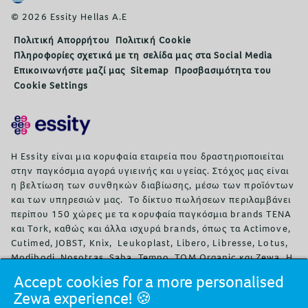
© 2026 Essity Hellas A.E
Πολιτική Απορρήτου
Πολιτική Cookie
Πληροφορίες σχετικά με τη σελίδα μας στα Social Media
Επικοινωνήστε μαζί μας
Sitemap
Προσβασιμότητα του
Cookie Settings
Η Essity είναι μια κορυφαία εταιρεία που δραστηριοποιείται
στην παγκόσμια αγορά υγιεινής και υγείας. Στόχος μας είναι
η βελτίωση των συνθηκών διαβίωσης, μέσω των προϊόντων
και των υπηρεσιών μας. Το δίκτυο πωλήσεων περιλαμβάνει
περίπου 150 χώρες με τα κορυφαία παγκόσμια brands TENA
και Tork, καθώς και άλλα ισχυρά brands, όπως τα Actimove,
Cutimed, JOBST, Knix, Leukoplast, Libero, Libresse, Lotus,
Modibodi, Nosotras, Saba, Tempo, TOM Organic και Zewa. Η
Essity απασχολεί περίπου 36.000 εργαζόμενους. Οι καθαρές
Accept cookies for a more personalised
πωλήσεις ανήλθαν το 2024 σε περίπου 146 δις σουηδικές
Zewa experience! 🍪
κορώνες (13 δις ευρώ). Η έδρα της εταιρείας είναι στη