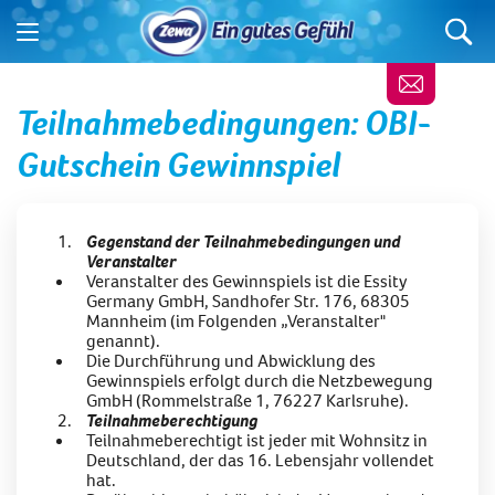
Teilnahmebedingungen: OBI-
Gutschein Gewinnspiel
Gegenstand der Teilnahmebedingungen und
Veranstalter
Veranstalter des Gewinnspiels ist die Essity
Germany GmbH, Sandhofer Str. 176, 68305
Mannheim (im Folgenden „Veranstalter"
genannt).
Die Durchführung und Abwicklung des
Gewinnspiels erfolgt durch die Netzbewegung
GmbH (Rommelstraße 1, 76227 Karlsruhe).
Teilnahmeberechtigung
Teilnahmeberechtigt ist jeder mit Wohnsitz in
Deutschland, der das 16. Lebensjahr vollendet
hat.