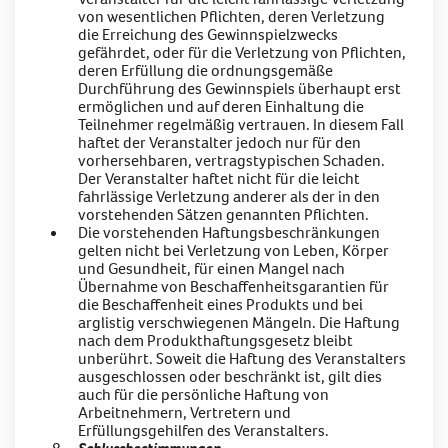
von wesentlichen Pflichten, deren Verletzung
die Erreichung des Gewinnspielzwecks
gefährdet, oder für die Verletzung von Pflichten,
deren Erfüllung die ordnungsgemäße
Durchführung des Gewinnspiels überhaupt erst
ermöglichen und auf deren Einhaltung die
Teilnehmer regelmäßig vertrauen. In diesem Fall
haftet der Veranstalter jedoch nur für den
vorhersehbaren, vertragstypischen Schaden.
Der Veranstalter haftet nicht für die leicht
fahrlässige Verletzung anderer als der in den
vorstehenden Sätzen genannten Pflichten.
Die vorstehenden Haftungsbeschränkungen
gelten nicht bei Verletzung von Leben, Körper
und Gesundheit, für einen Mangel nach
Übernahme von Beschaffenheitsgarantien für
die Beschaffenheit eines Produkts und bei
arglistig verschwiegenen Mängeln. Die Haftung
nach dem Produkthaftungsgesetz bleibt
unberührt. Soweit die Haftung des Veranstalters
ausgeschlossen oder beschränkt ist, gilt dies
auch für die persönliche Haftung von
Arbeitnehmern, Vertretern und
Erfüllungsgehilfen des Veranstalters.