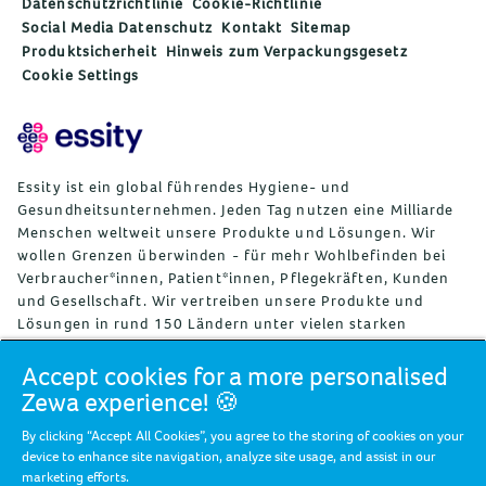
Datenschutzrichtlinie
Cookie-Richtlinie
Social Media Datenschutz
Kontakt
Sitemap
Produktsicherheit
Hinweis zum Verpackungsgesetz
Cookie Settings
Essity ist ein global führendes Hygiene- und
Gesundheitsunternehmen. Jeden Tag nutzen eine Milliarde
Menschen weltweit unsere Produkte und Lösungen. Wir
wollen Grenzen überwinden - für mehr Wohlbefinden bei
Verbraucher*innen, Patient*innen, Pflegekräften, Kunden
und Gesellschaft. Wir vertreiben unsere Produkte und
Lösungen in rund 150 Ländern unter vielen starken
Marken, darunter die Weltmarktführer TENA und Tork, aber
auch bekannte Marken wie Actimove, Cutimed, JOBST, Knix,
Accept cookies for a more personalised
Leukoplast, Libero, Libresse, Lotus, Modibodi, Nosotras,
Zewa experience! 🍪
Saba, Tempo, TOM Organic, und Zewa. Essity beschäftigt
By clicking “Accept All Cookies”, you agree to the storing of cookies on your
weltweit rund 36.000 Mitarbeitende. Der Umsatz im Jahr
device to enhance site navigation, analyze site usage, and assist in our
2024 betrug ca. 13 Mrd. Euro. Essity hat seinen Hauptsitz
marketing efforts.
in Stockholm (Schweden) und ist an der Nasdaq Stockholm