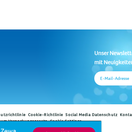
Unser Newslett
mit Neuigkeite
E-Mail-Adresse
utzrichtlinie
Cookie-Richtlinie
Social Media Datenschutz
Konta
zum Verpackungsgesetz
Cookie Settings
d Zewa