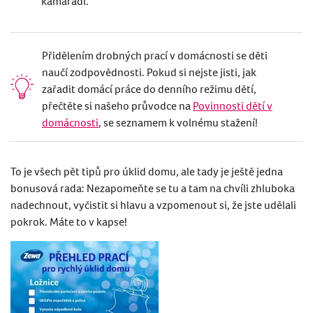
kamarádi.
Přidělením drobných prací v domácnosti se děti
naučí zodpovědnosti. Pokud si nejste jisti, jak
zařadit domácí práce do denního režimu dětí,
přečtěte si našeho průvodce na
Povinnosti dětí v
domácnosti
, se seznamem k volnému stažení!
To je všech pě
t tip
ů pro úklid domu, ale tady je ještě jedna
bonusová rada: Nezapomeňte se tu a tam na chvíli zhluboka
nadechnout, vyčistit si hlavu a vzpomenout si, že jste udělali
pokrok. Máte to v kapse
!