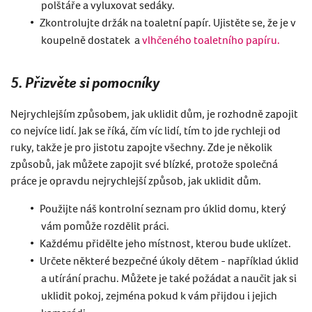
polštáře a vyluxovat sedáky.
Zkontrolujte držák na toaletní papír. Ujistěte se, že je v
koupelně dostatek a
vlhčeného toaletního papíru.
5. Přizvěte si pomocníky
Nejrychlejším způsobem, j
ak uklidit
dům, je rozhodně zapojit
co nejvíce lidí. Jak se říká, čím víc lidí, tím to jde rychleji od
ruky, takže je pro jistotu zapojte všechny. Zde je několik
způ
sob
ů, jak můžete zapojit sv
é
blízk
é
, protože společná
práce je opravdu nejrychlejší způsob, j
ak uklidit
dům.
Pou
žijte náš kontrolní seznam pro úklid domu, který
vám pomůže rozdě
lit pr
áci.
Každ
é
mu přidělte jeho místnost, kterou bude uklízet.
Určete někter
é
bezpečné úkoly dětem - například úklid
a utírání prachu. Můžete je tak
é
požádat a naučit
j
ak si
uklidit pokoj
, zejm
é
na pokud k vám přijdou i jejich