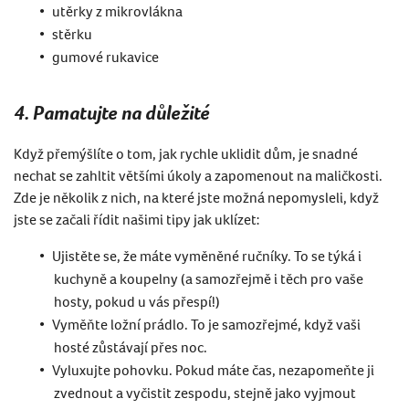
utěrky z mikrovlákna
stěrku
gumov
é
rukavice
4. Pamatujte na důležité
Když přemýšlíte o tom,
jak rychle uklidit
dům, je snadn
é
nechat se zahltit v
ětšími úkoly a zapomenout na maličkosti.
Zde je několik z nich, na kter
é
jste možná nepomysleli, když
jste se zač
ali
ří
dit na
šimi tipy j
ak uklízet
:
Ujistě
te se,
že máte vyměněn
é
ručníky. To se týká i
kuchyně a koupelny (a samozřejmě i těch pro vaše
hosty, pokud u vá
s p
řespí
!)
Vyměň
te lo
žní prádlo.
To je samozřejm
é
, když vaši
host
é
zůstávají př
es noc.
Vyluxujte pohovku.
Pokud máte čas, nezapomeňte ji
zvednout a vyčistit zespodu, stejně jako vyjmout