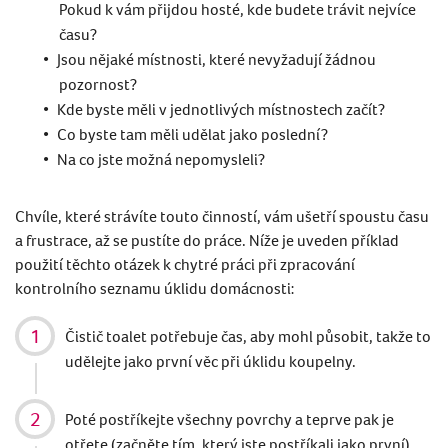
Pokud k vám přijdou host
é
, kde budete trávit nejvíce
č
asu?
Jsou nějak
é
místnosti, kter
é
nevyžadují žádnou
pozornost?
Kde byste měli v jednotlivý
ch m
ístnostech začí
t?
Co byste tam měli udělat jako poslední
?
Na co jste možná nepomysleli?
Chv
íle, kter
é
stráví
te touto
činností, vá
m u
šetří spoustu času
a frustrace, až se pustí
te do pr
áce. Níže je uveden příklad
použití těchto otázek k chytr
é
prá
ci p
ři zpracování
kontrolního seznamu úklidu domácnosti:
Čistič toalet potřebuje čas, aby mohl působit, takže to
udělejte jako první věc při úklidu koupelny.
Pot
é
post
říkejte všechny povrchy a teprve pak je
otřete (začněte tím, který jste postříkali jako první).