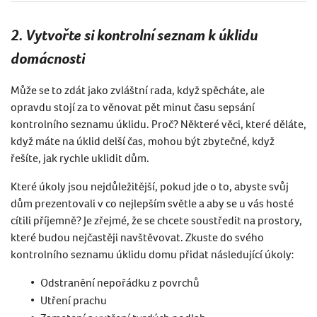
2. Vytvořte si kontrolní seznam k úklidu
domácnosti
Může se to zdát jako zvláštní rada, když spěcháte, ale
opravdu stojí za to věnovat pět minut času sepsání
kontrolního seznamu úklidu. Proč
? N
ěkter
é
věci, kter
é
děláte,
když máte na úklid delší čas, mohou být zbytečn
é
, když
řešíte,
jak rychle uklidit
dům.
Které úkoly jsou nejdůležitější, pokud jde o to, abyste svůj
dům prezentovali v co nejlepším světle a aby se u vás host
é
cítili příjemně
?
J
e zřejm
é
, že se chcete soustředit na prostory,
kter
é
budou nejčastěji navštěvovat. Zkuste do sv
é
ho
kontrolního seznamu úklidu domu př
idat n
ásledující úkoly:
Odstranění nepořádku z povrchů
Utření prachu