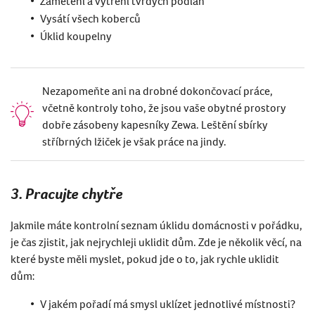
Zametení a vytření tvrdých podlah
Vysátí všech koberců
Úklid koupelny
Nezapomeňte ani na drobné dokončovací práce,
včetně kontroly toho, že jsou vaše obytné prostory
dobře zásobeny kapesníky Zewa. Leštění sbírky
stříbrných lžiček je však práce na jindy.
3. Pracujte chytře
Jakmile máte kontrolní seznam úklidu domácnosti v pořádku,
je čas zjistit, jak nejrychleji uklidit dům. Zde je několik věcí, na
kter
é
byste měli myslet, pokud jde o to, j
ak rychle uklidit
dům:
V jak
é
m pořadí má smysl uklízet jednotliv
é
místnosti?