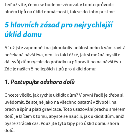
Teď už víte, čemu se budeme věnovat v tomto průvodci
pln
é
m tip
ů na
úklid domácnosti,
tak se do toho pusťme.
5 hlavní
ch z
ásad pro nejrychlejší
úklid domu
Ať už jste zapomněli na jakoukoliv událost nebo k vám zavítá
neč
ekan
á návštěva, není to tak těžk
é
, jak si možná myslí
te -
d
át svůj dům rychle do pořádku a připravit ho na návštěvu.
Zde je našich 5 nejlepší
ch tip
ů pro úklid domu:
1. Postupujte odshora dolů
Chcete vědět,
jak rychle uklidit
dům? V první řadě je třeba si
uvě
domit,
že stejně jako na všechno ostatní v životě i na
prach a špínu platí gravitace. Toto usazování prachu směrem
dolů je klíčem k tomu, abyste se naučili, j
ak uklidit
dům, aniž
byste ztráceli čas. Použijte tyto tipy pro úklid domu shora
dolů: