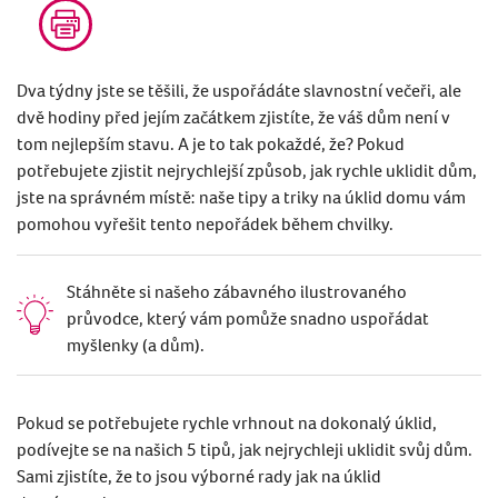
Dva týdny jste se těš
ili,
že uspořádáte slavnostní večeři, ale
dvě hodiny před jejím začátkem zjistíte, že váš dům není v
tom nejlepším stavu. A je to tak pokažd
é
, ž
e?
Pokud
potřebujete zjistit nejrychlejší způsob, j
ak rychle uklidit
dům,
jste na správn
é
m místě: naše
t
ipy a triky na úklid
domu vám
pomohou vyřešit tento nepořádek během chvilky.
Stáhněte si našeho zábavného ilustrovaného
průvodce, který vám pomůže snadno uspořádat
myšlenky (a dům).
Pokud se potřebujete rychle vrhnout na dokonalý úklid,
podívejte se na našich 5 tipů, jak nejrychleji uklidit svůj dům.
Sami zjistíte, že to jsou výborné rady jak na úklid