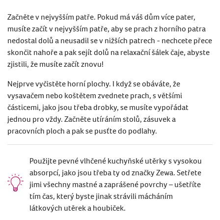
Začněte v nejvyšším patře. Pokud má váš dům více pater,
musíte začít v nejvyšším patře, aby se prach z horního patra
nedostal dolů a neusadil se v nižších patrech - nechcete přece
skončit nahoře a pak sejít dolů na relaxační šá
lek
čaje, abyste
zjistili, že musíte začít znovu!
Nejprve vyčistěte horní plochy. I když se obáváte, že
vysavačem nebo koštětem zvednete prach, s většími
částicemi, jako jsou třeba drobky, se musíte vypořádat
jednou pro vždy. Začněte utírání
m stol
ů
, z
ásuvek a
pracovních ploch a pak se pusťte do podlahy.
Použijte pevné vlhčené kuchyňské utěrky s vysokou
absorpcí, jako jsou třeba ty od značky Zewa. Setřete
jimi všechny mastné a zaprášené povrchy – ušetříte
tím čas, který byste jinak strávili mácháním
látkových utěrek a houbiček.