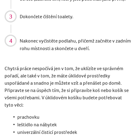
Dokončete čištění toalety.
Nakonec vyčistěte podlahu, přičemž začněte v zadním
rohu místnosti a skončete u dveří.
Chytrá práce nespočívá jen v tom, že uklízíte ve správn
é
m
pořadí, ale tak
é
v tom, že máte úklidov
é
prostředky
uspořádan
é
a snadno je můžete vzít a přenášet po domě.
Připravte se na úspě
ch t
ím, ž
e si p
řipravíte koš nebo košík se
vš
emi pot
řebami. V úklidov
é
m košíku budete potřebovat
tyto vě
ci:
prachovku
leštidlo na nábytek
univerzální č
istic
í prostředek