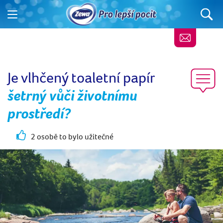
Je vlhčený toaletní papír
šetrný vůči životnímu
prostředí?
2 osobě to bylo užitečné