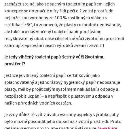
zacházet stejně jako se suchým toaletním papírem. Jejich
koncepce se do značné míry řídí péčí o životní prostředí:
nejenže jsou vyrobeny ze 100 % rostlinných vláken s
certifikací FSC, to znamená, že plasty rozhodně neobsahuje,
ale také pro náš vlhčený toaletní papír používáme
recyklovatelný obal: naše cíle šetrné vůči životnímu prostředí
zahrnují zlepšování našich výrobků zvenčí i zevnitř!
Je tedy vlhčený toaletní papír šetrný vůči životnímu
prostředí?
Jestliže je vlhčený toaletní papír certifikován jako
splachovatelný a jednorázový hygienický papír neobsahuje
plasty, měl by projít celým systémem nakládání s odpady a
nezpůsobit ucpání – a nepřispět k plastovému odpadu v
našich přírodních vodních cestách.
Je vždy důležité vzít v úvahu všechny aspekty výrobku, aby
bylo možné posoudit jeho dopad na životní prostředí. Proto
děláme všechno pro to, aby rostlinná vlákna ve
Zewa Pure