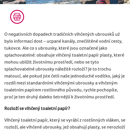
O negativních dopadech tradičních vlhčených ubrousků už
bylo informací dost – ucpané kanály, znečištěné vodní cesty,
tukovce. Ale co s ubrousky, které jsou označené jako
splachovatelné: obsahuje vlhčený toaletní papír plasty, které
mohou ublížit životnímu prostředí, nebo se tyto
splachovatelné ubrousky náležitě rozloží? Je to trochu
matoucí, ale pokud jste četli naše jednoduché vodítko, jaký je
rozdíl mezi standardními vlhčenými ubrousky a vlhčeným
toaletním papírem rostlinného původu, rychle pochopíte,
proč je ten druhý daleko šetrnější k životnímu prostředí.
Rozloží se vlhčený toaletní papír?
Vlhčený toaletní papír, který se vyrábí z rostlinných vláken, se
rozloží, ale vlhčené ubrousky, jež obsahují plasty, se nerozloží