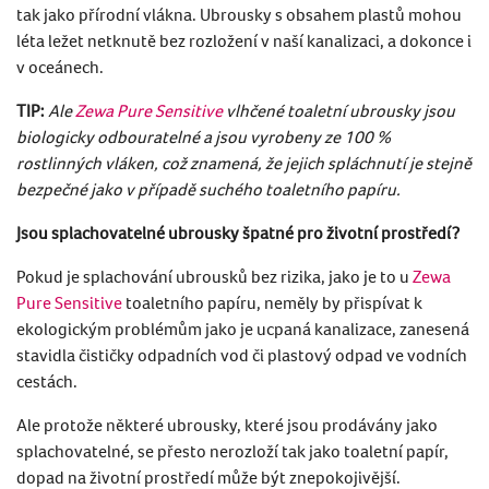
tak jako přírodní vlákna. Ubrousky s obsahem plastů mohou
léta ležet netknutě bez rozložení v naší kanalizaci, a dokonce i
v oceánech.
TIP:
Ale
Zewa Pure Sensitive
vlhčené toaletní ubrousky jsou
biologicky odbouratelné a jsou vyrobeny ze 100 %
rostlinných vláken, což znamená, že jejich spláchnutí je stejně
bezpečné jako v případě suchého toaletního papíru.
Jsou splachovatelné ubrousky špatné pro životní prostředí?
Pokud je splachování ubrousků bez rizika, jako je to u
Zewa
Pure Sensitive
toaletního papíru, neměly by přispívat k
ekologickým problémům jako je ucpaná kanalizace, zanesená
stavidla čističky odpadních vod či plastový odpad ve vodních
cestách.
Ale protože některé ubrousky, které jsou prodávány jako
splachovatelné, se přesto nerozloží tak jako toaletní papír,
dopad na životní prostředí může být znepokojivější.