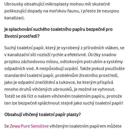
Ubrousky obsahující mikroplasty mohou mít skutečně
poškozující dopady na mořskou faunu, i přesto že neucpou
kanalizaci.
Je splachování suchého toaletního papíru bezpečné pro
životní prostředí?
Suchý toaletní papír, který je vyrobený z přírodních vláken, se
v kanalizační síti rozloží rychle a efektivně. Útržky snadno
projdou záchodovou mísou, odtokovým potrubím a systémy
odpadních vod. A nezpůsobují ucpání. Takže pokud používáte
standardní toaletní papír, problémům životního prostředí,
jako je odpadní znečištění a tukovce, ke kterým přispívá
mnoho druhů vlhčených ubrousků, je možné se vyhnout.
Totéž se dá říct o našem vlhčeném toaletním papíru, protože
ten lze bezpečně spláchnout stejně jako suchý toaletní papír!
Obsahují vlhčený toaletní papír plasty?
Se
Zewa Pure Sensitive
vlhčeným toaletním papírem můžete