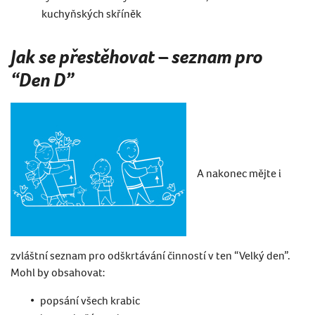
kuchyňských skříněk
Jak se přestěhovat – seznam pro
“Den D”
A nakonec mějte i
zvláštní seznam pro odškrtávání činností v ten “Velký den”.
Mohl by obsahovat:
popsání všech krabic