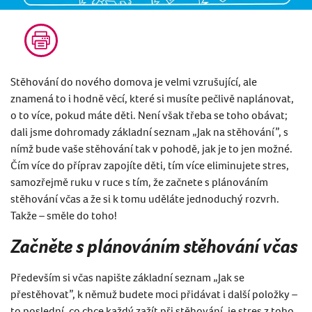
Stěhování do nového domova je velmi vzrušující, ale
znamená to i hodně věcí, které si musíte pečlivě naplánovat,
o to více, pokud máte děti. Není však třeba se toho obávat;
dali jsme dohromady základní seznam „Jak na stěhování”, s
nímž bude vaše stěhování tak v pohodě, jak je to jen možné.
Čím více do příprav zapojíte děti, tím více eliminujete stres,
samozřejmě ruku v ruce s tím, že začnete s plánováním
stěhování včas a že si k tomu uděláte jednoduchý rozvrh.
Takže – směle do toho!
Začněte s plánováním stěhování včas
Především si včas napište základní seznam „Jak se
přestěhovat”, k němuž budete moci přidávat i další položky –
to poslední, co chce každý zažít při stěhování, je stres z toho,