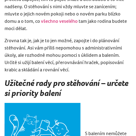
nadšeny. O stěhování s nimi vždy mluvte se zanícením;
mluvte o jejich novém pokoji nebo o novém parku blízko
domu a o tom, co
všechno veselého
tam jako rodina budete
moci dělat.
Zrovna tak je, jak je to jen možné, zapojte i do plánování
stěhování. Asi vám příliš nepomohou s administrativními
úkoly, ale rozhodně mohou pomoci s úklidem a balením.
Určitě si užijí balení věcí, přerovnávání hraček, popisování
krabic a skládání a rovnání věcí.
Užitečné rady pro stěhování – určete
si priority balení
S balením nemůžete