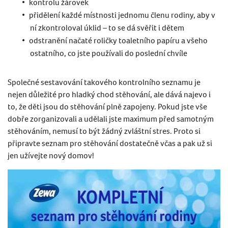
kontrolu žárovek
přidělení každé místnosti jednomu členu rodiny, aby v
ní zkontroloval úklid – to se dá svěřit i dětem
odstranění načaté roličky toaletního papíru a všeho
ostatního, co jste používali do poslední chvíle
Společné sestavování takového kontrolního seznamu je
nejen důležité pro hladký chod stěhování, ale dává najevo i
to, že děti jsou do stěhování plně zapojeny. Pokud jste vše
dobře zorganizovali a udělali jste maximum před samotným
stěhováním, nemusí to být žádný zvláštní stres. Proto si
připravte seznam pro stěhování dostatečně včas a pak už si
jen užívejte nový domov!