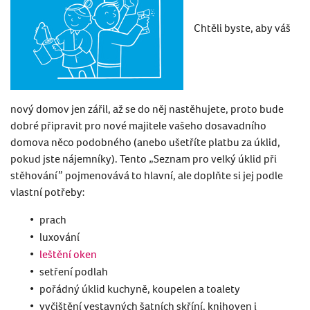
Chtěli byste, aby váš
nový domov jen zářil, až se do něj nastěhujete, proto bude
dobré připravit pro nové majitele vašeho dosavadního
domova něco podobného (anebo ušetříte platbu za úklid,
pokud jste nájemníky). Tento „Seznam pro velký úklid při
stěhování” pojmenovává to hlavní, ale doplňte si jej podle
vlastní potřeby:
prach
luxování
leštění oken
setření podlah
pořádný úklid kuchyně, koupelen a toalety
vyčištění vestavných šatních skříní, knihoven i