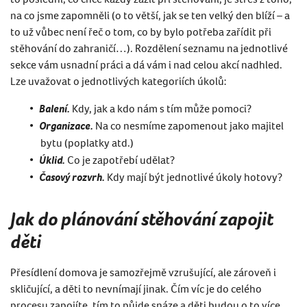
na co jsme zapomněli (o to větší, jak se ten velký den blíží – a
to už vůbec není řeč o tom, co by bylo potřeba zařídit při
stěhování do zahraničí…). Rozdělení seznamu na jednotlivé
sekce vám usnadní práci a dá vám i nad celou akcí nadhled.
Lze uvažovat o jednotlivých kategoriích úkolů:
Balení.
Kdy, jak a kdo nám s tím může pomoci?
Organizace.
Na co nesmíme zapomenout jako majitel
bytu (poplatky atd.)
Úklid.
Co je zapotřebí udělat?
Časový rozvrh.
Kdy mají být jednotlivé úkoly hotovy?
Jak do plánování stěhování zapojit
děti
Přesídlení domova je samozřejmě vzrušující, ale zároveň i
skličující, a děti to nevnímají jinak. Čím víc je do celého
procesu zapojíte, tím to půjde snáze a děti budou o to více