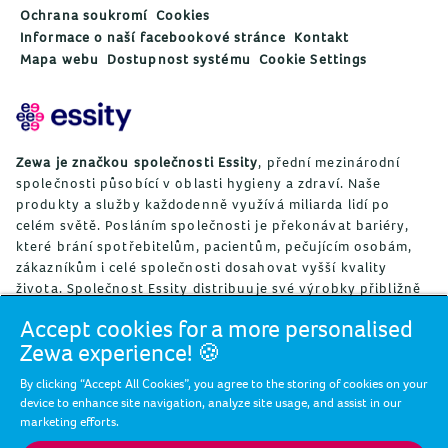
Ochrana soukromí
Cookies
Informace o naší facebookové stránce
Kontakt
Mapa webu
Dostupnost systému
Cookie Settings
Zewa je značkou společnosti Essity
, přední mezinárodní
společnosti působící v oblasti hygieny a zdraví. Naše
produkty a služby každodenně využívá miliarda lidí po
celém světě. Posláním společnosti je překonávat bariéry,
které brání spotřebitelům, pacientům, pečujícím osobám,
zákazníkům i celé společnosti dosahovat vyšší kvality
života. Společnost Essity distribuuje své výrobky přibližně
ve 150 zemích světa pod globálními značkami TENA a Tork,
Accept cookies for a more personalised
jakož i pod dalšími významnými značkami, mezi něž patří
Zewa experience! 🍪
Actimove, Cutimed, JOBST, Knix, Leukoplast, Libero,
Libresse, Lotus, Modibodi, Nosotras, Saba, Tempo, TOM
By clicking “Accept All Cookies”, you agree to the storing of cookies on your
Organic a Zewa. V roce 2023 společnost dosáhla tržeb ve
device to enhance site navigation, analyze site usage, and assist in our
výši přibližně 147 miliard SEK (13 miliard EUR) a
marketing efforts.
zaměstnávala 36 000 lidí. Sídlo Essity se nachází ve