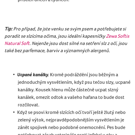
Tip:
Pro případ, že jste venku se svým psem a potřebujete si
poradit se slzícíma očima, jsou ideální kapesníčky
Zewa Softis
Natural Soft
. Nejenže jsou dost silné na setření slz z očí, jsou
také bez parfemace, barviv a významných alergenů.
Ucpané kanálky.
Kromě podráždění jsou běžným a
jednoduchým vysvětlením, když psu tečou slzy, ucpané
kanálky. Kousek hlenu může částečně ucpat slzný
kanálek, omezit odtok a vašeho hafana to bude dost
rozčilovat.
Když se psovi kromě slzících očí tvoří ještě žlutý nebo
zelený výtok, nejpravděpodobnějším vysvětlením je
zánět spojivek nebo podobné onemocnění. Pes bude
potřebovat zásah veterináře proti infekci v oku a