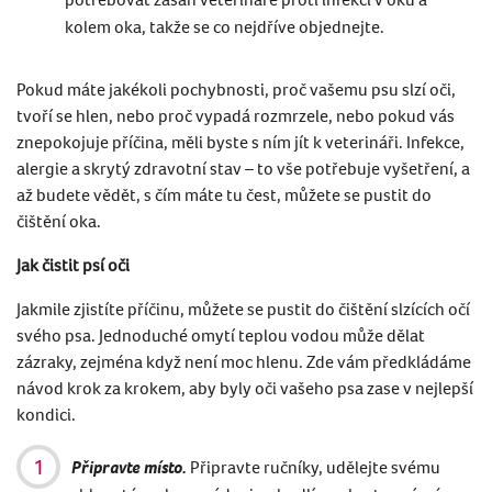
kolem oka, takže se co nejdříve objednejte.
Pokud máte jakékoli pochybnosti, proč vašemu psu slzí oči,
tvoří se hlen, nebo proč vypadá rozmrzele, nebo pokud vás
znepokojuje příčina, měli byste s ním jít k veterináři. Infekce,
alergie a skrytý zdravotní stav – to vše potřebuje vyšetření, a
až budete vědět, s čím máte tu čest, můžete se pustit do
čištění oka.
Jak čistit psí oči
Jakmile zjistíte příčinu, můžete se pustit do čištění slzících očí
svého psa. Jednoduché omytí teplou vodou může dělat
zázraky, zejména když není moc hlenu. Zde vám předkládáme
návod krok za krokem, aby byly oči vašeho psa zase v nejlepší
kondici.
Připravte místo.
Připravte ručníky, udělejte svému