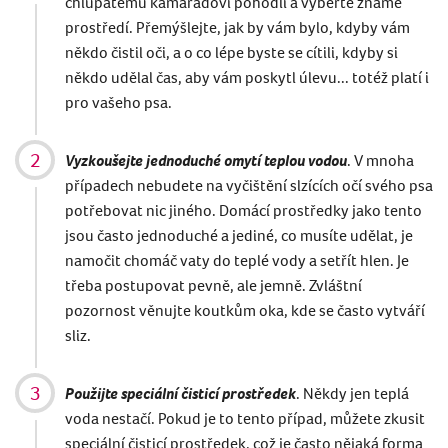
chlupatému kamarádovi pohodlí a vyberte známé
prostředí. Přemýšlejte, jak by vám bylo, kdyby vám
někdo čistil oči, a o co lépe byste se cítili, kdyby si
někdo udělal čas, aby vám poskytl úlevu... totéž platí i
pro vašeho psa.
Vyzkoušejte jednoduché omytí teplou vodou
. V mnoha
případech nebudete na vyčištění slzících očí svého psa
potřebovat nic jiného. Domácí prostředky jako tento
jsou často jednoduché a jediné, co musíte udělat, je
namočit chomáč vaty do teplé vody a setřít hlen. Je
třeba postupovat pevně, ale jemně. Zvláštní
pozornost věnujte koutkům oka, kde se často vytváří
sliz.
Použijte speciální čisticí prostředek
. Někdy jen teplá
voda nestačí. Pokud je to tento případ, můžete zkusit
speciální čisticí prostředek, což je často nějaká forma