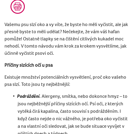
Vašemu psu slzí oko a vy víte, že byste ho měli vyčistit, ale jak
přesně byste to měli udělat? Nečekejte, že vám váš hafan
pomůže! Ostatně tlapky se na čištění citlivých kukadel moc
nehodí. V tomto návodu vám krok za krokem vysvětlíme, jak
účinně vyčistit psovi oči.
Příčiny slzících očí u psa
Existuje množství potenciálních vysvětlení, proč oko vašeho
psa slzí. Toto jsou ty nejběžnější:
Podráždění.
Alergeny, smítka, nebo dokonce hmyz – to
jsou nejběžnější příčiny slzících očí. Psí oči, z kterých
vytéká čirá kapalina, často souvisí s podrážděním. I
když často nejde o nic vážného, je potřeba oko vyčistit
a na vlastní oči sledovat, jak se bude situace vyvíjet v
příštích dnech a týdnech.