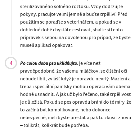
sterilizovaného solného roztoku. Vždy dodržujte
pokyny, pracujte velmi jemně a buďte trpěliví! Před
použitím se poraďte s veterinářem, a pokud se v
dohledné době chystáte cestovat, sbalte si tento
přípravek s sebou na dovolenou pro případ, že byste
museli aplikaci opakovat.
Po celou dobu psa uklidňujte
. Je více než
pravděpodobné, že vašemu miláčkovi se čištění očí
nebude líbit, zvlášť když je opravdu nevrlý. Mazlení a
třeba i speciální pamlsky mohou operaci vám oběma
hodně usnadnit. A jak už bylo řečeno, také trpělivost
je důležitá. Pokud se pes opravdu brání do té míry, že
to začíná být komplikované, nebo dokonce
nebezpečné, měli byste přestat a pak to zkusit znovu
– tolikrát, kolikrát bude potřeba.