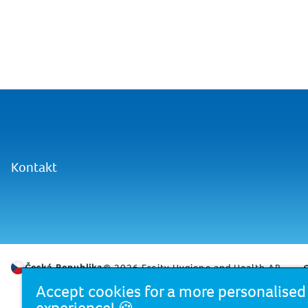
Kontakt
Česká Republika
© 2026 Essity Hygiene and Health AB
Accept cookies for a more personalise
experience! 🍪
Zewa je značkou společnosti Essity
, pře