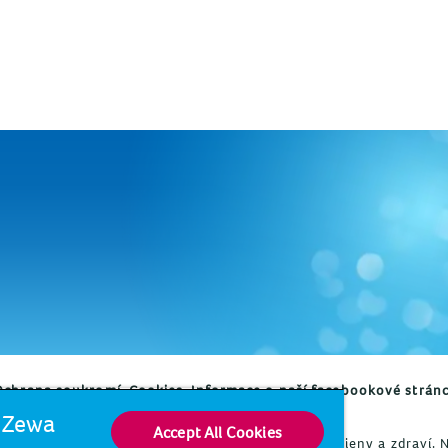
Ochrana soukromí
Cookies
Informace o naší facebookové strán
d Zewa
Accept All Cookies
dní mezinárodní společnosti působící v oblasti hygieny a zdraví.