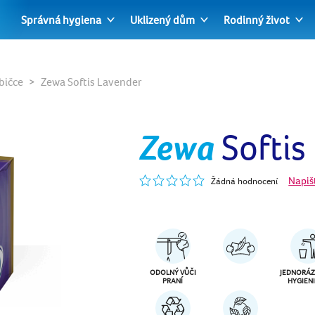
Správná hygiena
Uklizený dům
Rodinný život
bičce
Zewa Softis Lavender
Zewa
Softis
Napiš
Žádná hodnocení
ODOLNÝ VŮČI
JEDNORÁZ
PRANÍ
HYGIEN