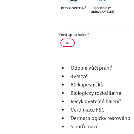
RECYKLOVATELNÉ
BIOLOGICKY
ODBOURATELNÉ
Dostupná balení
80
Odolné vůči praní¹
4vrstvé
80 kapesníčků
Biologicky rozložitelné
Recyklovatelné balení²
Certifikace FSC
Dermatologicky testováno
S parfemací