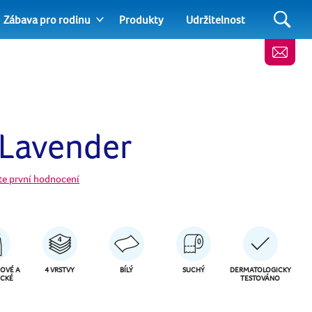
Zábava pro rodinu
Produkty
Udržitelnost
 Lavender
te první hodnocení
OVÉ A
4 VRSTVY
BÍLÝ
SUCHÝ
DERMATOLOGICKY
ICKÉ
TESTOVÁNO