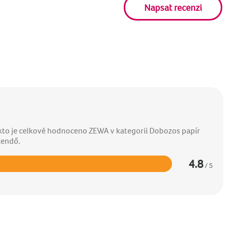
Napsat recenzi
akto je celkově hodnoceno ZEWA v kategorii Dobozos papír
kendő.
4.8
/ 5