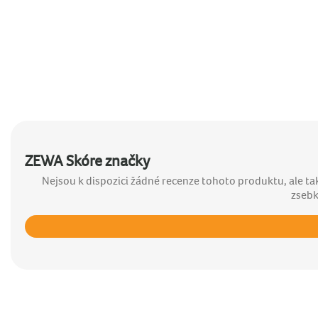
ZEWA Skóre značky
Nejsou k dispozici žádné recenze tohoto produktu, ale t
zseb
Ohodnoceno
4.8
z
5