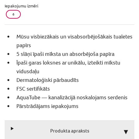
Iepakojumu izmēri
6
Mūsu visbiezākais un visabsorbējošākais tualetes
papīrs
5 slāņi īpaši mīksta un absorbējoša papīra
Īpaši garas loksnes ar unikālu, izteikti mīkstu
vidusdaļu
Dermatoloģiski pārbaudīts
FSC sertifikāts
AquaTube — kanalizācijā noskalojams serdenis
Pārstrādājams iepakojums
Produkta apraksts