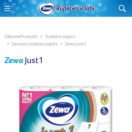
Ko jūs meklējat?
Sākums
Produkti
Tualetes papīrs
Sausais tualetes papīrs
Zewa Just1
Zewa
Just1