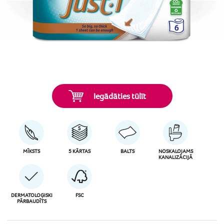
Iegādāties tūlīt
MĪKSTS
5 KĀRTAS
BALTS
NOSKALOJAMS
KANALIZĀCIJĀ
DERMATOLOĢISKI
FSC
PĀRBAUDĪTS