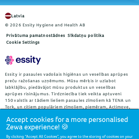
Latvia
© 2026 Essity Hygiene and Health AB
Privātuma pamatnostādnes
Sīkdatņu politika
Cookie Settings
Essity ir pasaules vadošais higiēnas un veselības aprūpes
preču ražošanas uzņēmums. Mūsu mērķis ir uzlabot
labklājību, piedāvājot mūsu produktus un veselības
aprūpes risinājumus. Tirdzniecība tiek veikta aptuveni
150 valstīs ar tādiem lieliem pasaules zīmoliem kā TENA un
Tork, un citiem populāriem zīmoliem, piemēram, Actimove,
Cutimed, JOBST, Knix, Leukoplast, Libero, Libresse, Lotus,
Accept cookies for a more personalised
Modibodi, Nosotras, Saba, Tempo, TOM Organic un Zewa.
Zewa experience! 🍪
Uzņēmumā Essity ir aptuveni 36 000 darbinieku. Neto
pārdošanas apjoms 2024. gadā sasniedza 146 miljardus SEK
By clicking “Accept All Cookies”, you agree to the storing of cookies on your