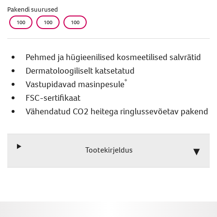
Pakendi suurused
100
100
100
Pehmed ja hügieenilised kosmeetilised salvrätid
Dermatoloogiliselt katsetatud
*
Vastupidavad masinpesule
FSC-sertifikaat
Vähendatud CO2 heitega ringlussevõetav pakend
Tootekirjeldus