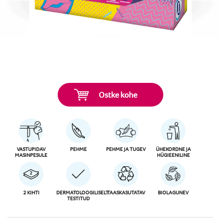
Ostke kohe
VASTUPIDAV
PEHME
PEHME JA TUGEV
ÜHEKORDNE JA
MASINPESULE
HÜGIEENILINE
2 KIHTI
DERMATOLOOGILISELT
TAASKASUTATAV
BIOLAGUNEV
TESTITUD