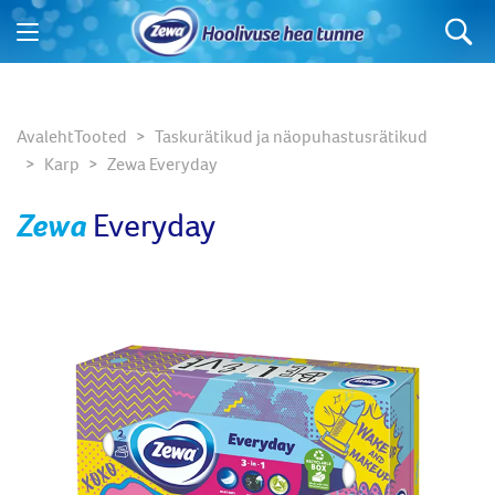
Mida te otsite?
Avaleht
Tooted
Taskurätikud ja näopuhastusrätikud
Karp
Zewa Everyday
Zewa
Everyday