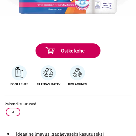
Ostke kohe
POOL LEHTE
TAASKASUTATAV
BIOLAGUNEV
Pakendi suurused
4
Ideaalne imavus igapäevaseks kasutuseks!