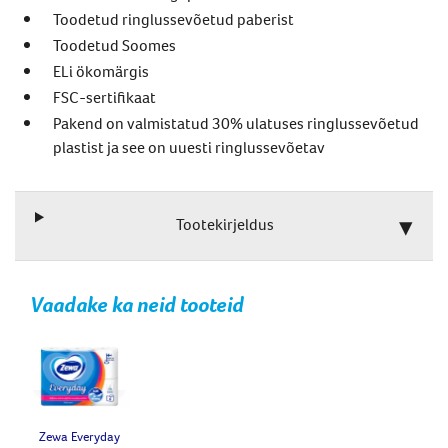
Toodetud ringlussevõetud paberist
Toodetud Soomes
ELi ökomärgis
FSC-sertifikaat
Pakend on valmistatud 30% ulatuses ringlussevõetud
plastist ja see on uuesti ringlussevõetav
Tootekirjeldus
Vaadake ka neid tooteid
Zewa Everyday