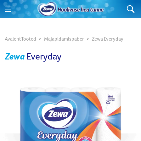
Mida te otsite?
Avaleht
Tooted
Majapidamispaber
Zewa Everyday
Zewa
Everyday