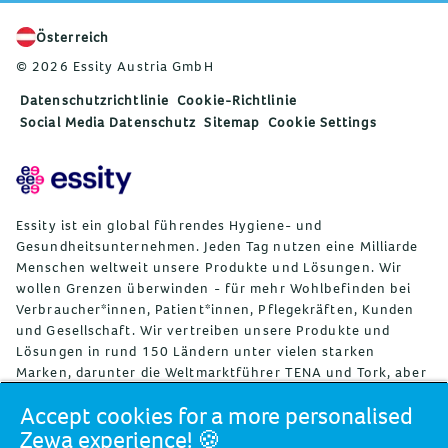
Österreich
© 2026 Essity Austria GmbH
Datenschutzrichtlinie
Cookie-Richtlinie
Social Media Datenschutz
Sitemap
Cookie Settings
Essity ist ein global führendes Hygiene- und
Gesundheitsunternehmen. Jeden Tag nutzen eine Milliarde
Menschen weltweit unsere Produkte und Lösungen. Wir
wollen Grenzen überwinden - für mehr Wohlbefinden bei
Verbraucher*innen, Patient*innen, Pflegekräften, Kunden
und Gesellschaft. Wir vertreiben unsere Produkte und
Lösungen in rund 150 Ländern unter vielen starken
Marken, darunter die Weltmarktführer TENA und Tork, aber
auch bekannte Marken wie Actimove, Cutimed, JOBST, Knix,
Accept cookies for a more personalised
Leukoplast, Libero, Libresse, Lotus, Modibodi, Nosotras,
Zewa experience! 🍪
Saba, Tempo, TOM Organic, und Zewa. Essity beschäftigt