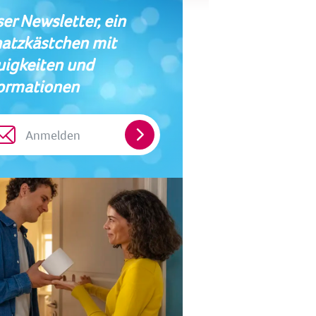
er Newsletter, ein
atzkästchen mit
igkeiten und
ormationen
Anmelden