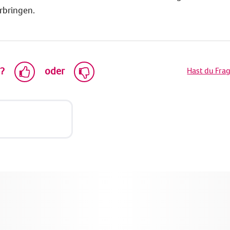
rbringen.
h?
oder
Hast du Fra