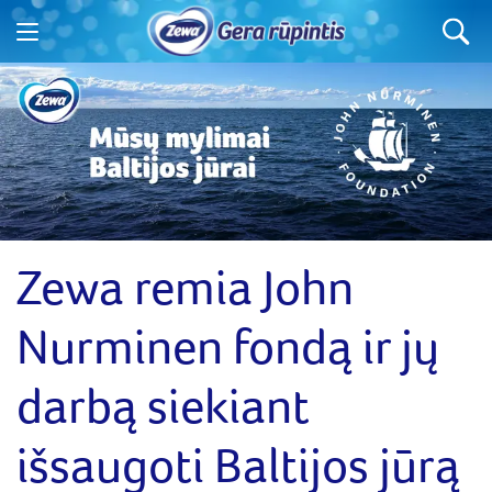
Ko ieškote?
Zewa remia John
Nurminen fondą ir jų
darbą siekiant
išsaugoti Baltijos jūrą