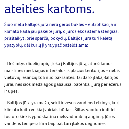
ateities kartoms.
Šiuo metu Baltijos jūra nėra geros būklės – eutrofikacija ir
klimato kaita jau pakeitė jūrą, o jūros ekosistema stengiasi
prisitaikyti prie sparčių pokyčių. Baltijos jūra turi keletą
ypatybių, dėl kurių ji yra ypač pažeidžiama:
- Dešimtys didelių upių įteka į Baltijos jūrą, atnešdamos
maistines medžiagas ir teršalus iš plačios teritorijos – net iš
vietovių, esančių toli nuo pakrantės. Tai daro įtaką Baltijos
jūrai, nes šios medžiagos galiausiai patenka į jūrą per ežerus
ir upes.
- Baltijos jūra yra maža, sekli ir vėsus vandens telkinys, kurį
klimato kaita veikia įvairiais būdais. Šiltas vanduo ir didelis
fosforo kiekis ypač skatina melsvadumblių augimą. Jūros
vandens temperatūra taip pat turi įtakos deguonies