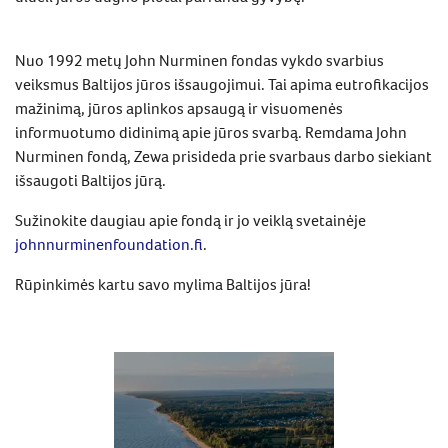
Nuo 1992 metų John Nurminen fondas vykdo svarbius
veiksmus Baltijos jūros išsaugojimui. Tai apima eutrofikacijos
mažinimą, jūros aplinkos apsaugą ir visuomenės
informuotumo didinimą apie jūros svarbą. Remdama John
Nurminen fondą, Zewa prisideda prie svarbaus darbo siekiant
išsaugoti Baltijos jūrą.
Sužinokite daugiau apie fondą ir jo veiklą svetainėje
johnnurminenfoundation.fi
.
Rūpinkimės kartu savo mylima Baltijos jūra!