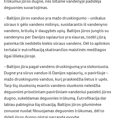
trūkumui jūros dugne, nes šiltame vandenyje padidėja
deguonies suvartojimas.
- Baltijos jūros vanduo yra mažo druskingumo – unikalus
sūraus ir gėlo vandens mišinys, susidarantis iš vandenyno
vandens, kritulių ir daugybės upių. Baltijos jūros jungtis su
vandenynu per Danijos sąsiaurius yra siauras, todėl į jūrą
patenka tik nedidelis kiekis sūraus vandens. Dėl to aplinkos
teršalai ir eutrofikaciją skatinančios maistinės medžiagos
ilgai išlieka jūroje.
- Baltijos jūra pagal vandens druskingumą yra sloksniuota.
Dugne yra sūrus vanduo iš Danijos sąsiaurių, o paviršiuje –
mažo druskingumo vanduo, kurį praskiedžia lietus ir upės.
Tarp šių sluoksnių esantis vandens sluoksnis neleidžia
deguonimi prisotintam paviršiniam vandeniui pasiekti jūros
dugno, sukeldamas deguonies trūkumą. Eutrofikacija dar
labiau pablogina šią situaciją. Baltijos jūros giluminėse
zonuose nuolat fiksuojamas deguonies trūkumas, dėl to
dideli jūros dugno plotai parranda gyvybę.