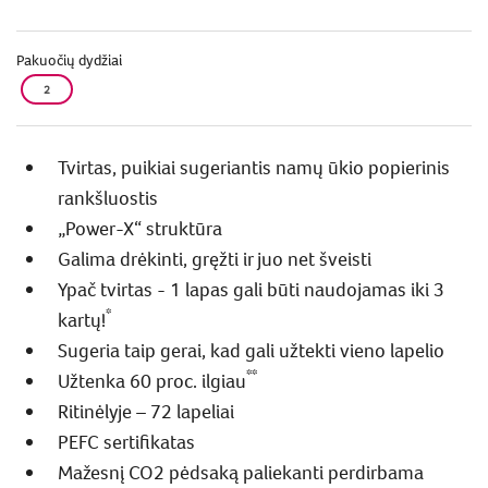
Pakuočių dydžiai
2
Tvirtas, puikiai sugeriantis namų ūkio popierinis
rankšluostis
„Power-X“ struktūra
Galima drėkinti, gręžti ir juo net šveisti
Ypač tvirtas - 1 lapas gali būti naudojamas iki 3
*
kartų!
Sugeria taip gerai, kad gali užtekti vieno lapelio
**
Užtenka 60 proc. ilgiau
Ritinėlyje – 72 lapeliai
PEFC sertifikatas
Mažesnį CO2 pėdsaką paliekanti perdirbama