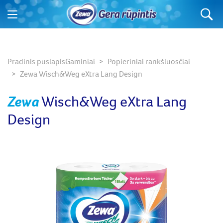
Ko ieškote?
Pradinis puslapis
Gaminiai
Popieriniai rankšluosčiai
Zewa Wisch&Weg eXtra Lang Design
Zewa
Wisch&Weg eXtra Lang
Design