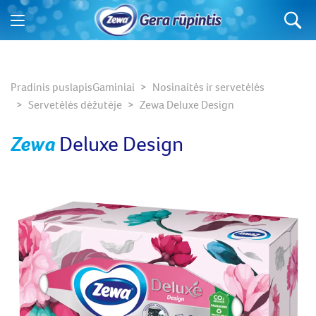
Ko ieškote?
Pradinis puslapis
Gaminiai
Nosinaitės ir servetėlės
Servetėlės dėžutėje
Zewa Deluxe Design
Zewa
Deluxe Design