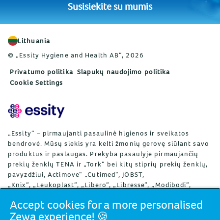
Susisiekite su mumis
Lithuania
© „Essity Hygiene and Health AB“, 2026
Privatumo politika
Slapukų naudojimo politika
Cookie Settings
„Essity“ – pirmaujanti pasaulinė higienos ir sveikatos
bendrovė. Mūsų siekis yra kelti žmonių gerovę siūlant savo
produktus ir paslaugas. Prekyba pasaulyje pirmaujančių
prekių ženklų TENA ir „Tork“ bei kitų stiprių prekių ženklų,
pavyzdžiui, Actimove“ „Cutimed“, JOBST,
„Knix“, „Leukoplast“, „Libero“, „Libresse“, „Modibodi“,
„Lotus“, „Nosotras“, „Saba“, „TOM Organic“ „Tempo“, ir
Accept cookies for a more personalised
„Zewa“, produktais vykdoma apie 150 pasaulio šalių.
Zewa experience! 🍪
„Essity“ dirba apie 36 tūkst. darbuotojų. 2024 m.