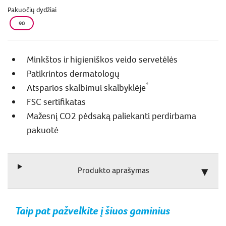
Pakuočių dydžiai
90
Minkštos ir higieniškos veido servetėlės
Patikrintos dermatologų
*
Atsparios skalbimui skalbyklėje
FSC sertifikatas
Mažesnį CO2 pėdsaką paliekanti perdirbama
pakuotė
Produkto aprašymas
Taip pat pažvelkite į šiuos gaminius