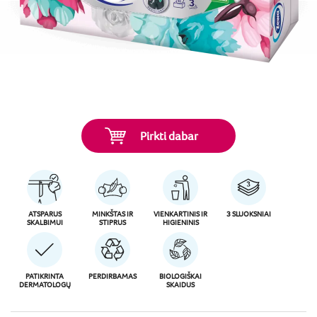
Pirkti dabar
ATSPARUS
MINKŠTAS IR
VIENKARTINIS IR
3 SLUOKSNIAI
SKALBIMUI
STIPRUS
HIGIENINIS
PATIKRINTA
PERDIRBAMAS
BIOLOGIŠKAI
DERMATOLOGŲ
SKAIDUS