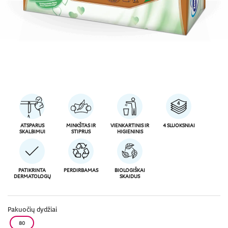
ATSPARUS
MINKŠTAS IR
VIENKARTINIS IR
4 SLUOKSNIAI
SKALBIMUI
STIPRUS
HIGIENINIS
PATIKRINTA
PERDIRBAMAS
BIOLOGIŠKAI
DERMATOLOGŲ
SKAIDUS
Pakuočių dydžiai
80