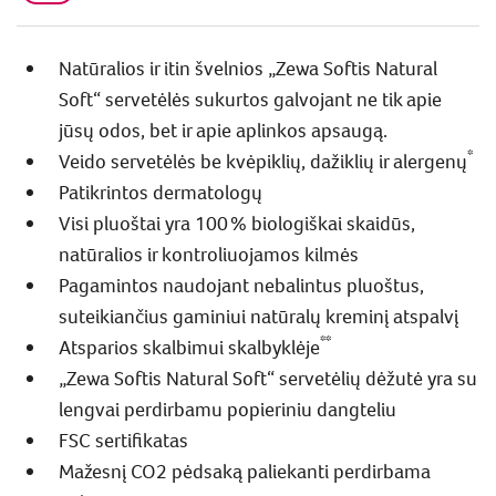
Natūralios ir itin švelnios „Zewa Softis Natural
Soft“ servetėlės sukurtos galvojant ne tik apie
jūsų odos, bet ir apie aplinkos apsaugą.
*
Veido servetėlės be kvėpiklių, dažiklių ir alergenų
Patikrintos dermatologų
Visi pluoštai yra 100 % biologiškai skaidūs,
natūralios ir kontroliuojamos kilmės
Pagamintos naudojant nebalintus pluoštus,
suteikiančius gaminiui natūralų kreminį atspalvį
**
Atsparios skalbimui skalbyklėje
„Zewa Softis Natural Soft“ servetėlių dėžutė yra su
lengvai perdirbamu popieriniu dangteliu
FSC sertifikatas
Mažesnį CO2 pėdsaką paliekanti perdirbama