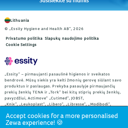
Susisiekite su mumis
Lithuania
© „Essity Hygiene and Health AB“, 2026
Privatumo politika
Slapukų naudojimo politika
Cookie Settings
„Essity“ – pirmaujanti pasaulinė higienos ir sveikatos
bendrovė. Mūsų siekis yra kelti žmonių gerovę siūlant savo
produktus ir paslaugas. Prekyba pasaulyje pirmaujančių
prekių ženklų TENA ir „Tork“ bei kitų stiprių prekių ženklų,
pavyzdžiui, Actimove“ „Cutimed“, JOBST,
„Knix“, „Leukoplast“, „Libero“, „Libresse“, „Modibodi“,
„Lotus“, „Nosotras“, „Saba“, „TOM Organic“ „Tempo“, ir
Accept cookies for a more personalised
„Zewa“, produktais vykdoma apie 150 pasaulio šalių.
Zewa experience! 🍪
„Essity“ dirba apie 36 tūkst. darbuotojų. 2024 m.