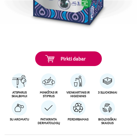
Pirkti dabar
ATSPARUS
MINKŠTAS IR
VIENKARTINIS IR
3 SLUOKSNIAI
SKALBIMUI
STIPRUS
HIGIENINIS
SU AROMATU
PATIKRINTA
PERDIRBAMAS
BIOLOGIŠKAI
DERMATOLOGŲ
SKAIDUS