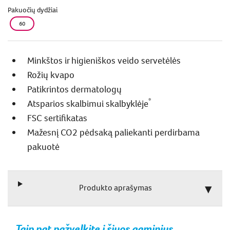
Pakuočių dydžiai
60
Minkštos ir higieniškos veido servetėlės
Rožių kvapo
Patikrintos dermatologų
*
Atsparios skalbimui skalbyklėje
FSC sertifikatas
Mažesnį CO2 pėdsaką paliekanti perdirbama
pakuotė
Produkto aprašymas
Taip pat pažvelkite į šiuos gaminius